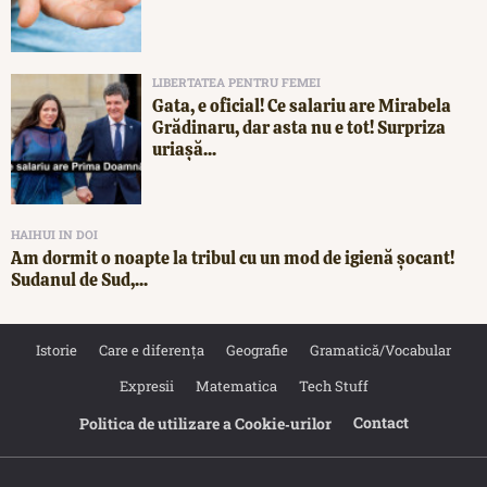
LIBERTATEA PENTRU FEMEI
Gata, e oficial! Ce salariu are Mirabela
Grădinaru, dar asta nu e tot! Surpriza
uriașă...
HAIHUI IN DOI
Am dormit o noapte la tribul cu un mod de igienă șocant!
Sudanul de Sud,...
Istorie
Care e diferența
Geografie
Gramatică/Vocabular
Expresii
Matematica
Tech Stuff
Contact
Politica de utilizare a Cookie‐urilor