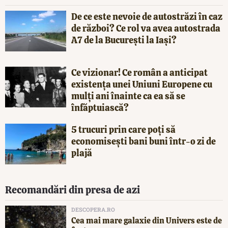
De ce este nevoie de autostrăzi în caz
de război? Ce rol va avea autostrada
A7 de la București la Iași?
Ce vizionar! Ce român a anticipat
existența unei Uniuni Europene cu
mulți ani înainte ca ea să se
înfăptuiască?
5 trucuri prin care poți să
economisești bani buni într-o zi de
plajă
Recomandări din presa de azi
DESCOPERA.RO
Cea mai mare galaxie din Univers este de