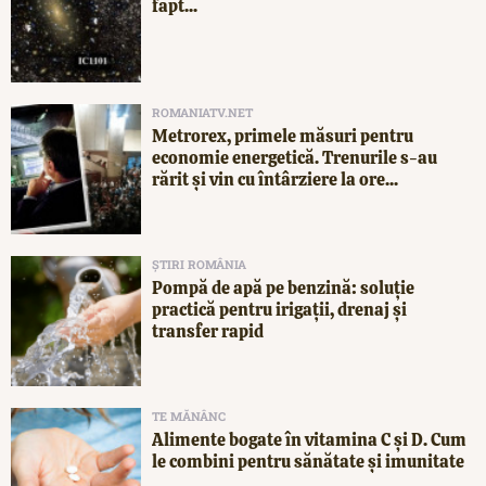
fapt...
ROMANIATV.NET
Metrorex, primele măsuri pentru
economie energetică. Trenurile s-au
rărit și vin cu întârziere la ore...
ȘTIRI ROMÂNIA
Pompă de apă pe benzină: soluție
practică pentru irigații, drenaj și
transfer rapid
TE MĂNÂNC
Alimente bogate în vitamina C și D. Cum
le combini pentru sănătate și imunitate