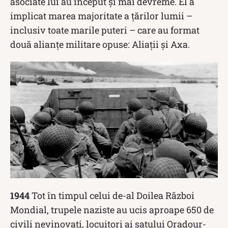
asociate lui au început și mai devreme. El a
implicat marea majoritate a țărilor lumii –
inclusiv toate marile puteri – care au format
două alianțe militare opuse: Aliații și Axa.
1944
Tot în timpul celui de-al Doilea Război
Mondial, trupele naziste au ucis aproape 650 de
civili nevinovați, locuitori ai satului Oradour-