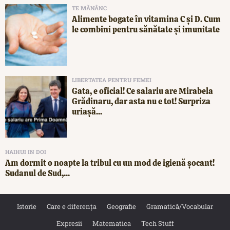
TE MĂNÂNC
Alimente bogate în vitamina C și D. Cum
le combini pentru sănătate și imunitate
LIBERTATEA PENTRU FEMEI
Gata, e oficial! Ce salariu are Mirabela
Grădinaru, dar asta nu e tot! Surpriza
uriașă...
HAIHUI IN DOI
Am dormit o noapte la tribul cu un mod de igienă șocant!
Sudanul de Sud,...
Istorie
Care e diferența
Geografie
Gramatică/Vocabular
Expresii
Matematica
Tech Stuff