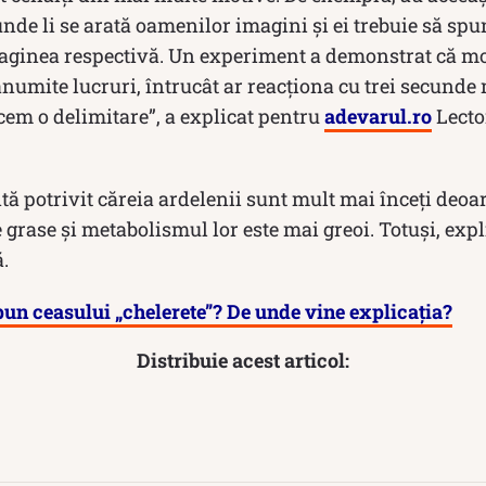
de li se arată oamenilor imagini şi ei trebuie să spun
aginea respectivă. Un experiment a demonstrat că m
 anumite lucruri, întrucât ar reacționa cu trei secunde 
acem o delimitare”, a explicat pentru
adevarul.ro
Lecto
tă potrivit căreia ardelenii sunt mult mai înceți de
grase și metabolismul lor este mai greoi. Totuși, expl
ă.
spun ceasului „chelerete”? De unde vine explicația?
Distribuie acest articol: