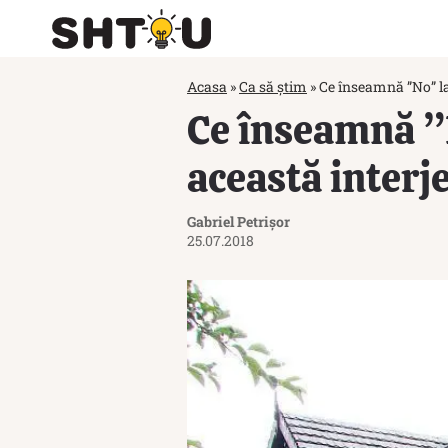
Acasa
»
Ca să știm
»
Ce înseamnă ”No” la 
Ce înseamnă ”N
această interj
Gabriel Petrișor
25.07.2018