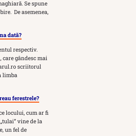
 maghiară. Se spune
orbire. De asemenea,
ima dată?
ntul respectiv.
i, care gândesc mai
rul.ro scriitorul
în limba
eau ferestrele?
e locului, cum ar fi
„tulai” vine de la
, un fel de