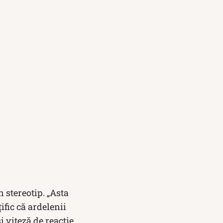
 stereotip. „Asta
ific că ardelenii
 viteză de reacţie,