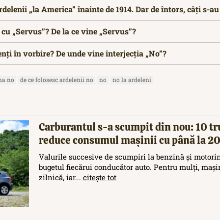
rdelenii „la America” înainte de 1914. Dar de întors, câți s-a
ă cu „Servus”? De la ce vine „Servus”?
enți în vorbire? De unde vine interjecția „No”?
na no
de ce folosesc ardelenii no
no
no la ardeleni
Carburantul s-a scumpit din nou: 10 tr
reduce consumul mașinii cu până la 
Valurile succesive de scumpiri la benzină și motori
bugetul fiecărui conducător auto. Pentru mulți, maș
zilnică, iar...
citește tot