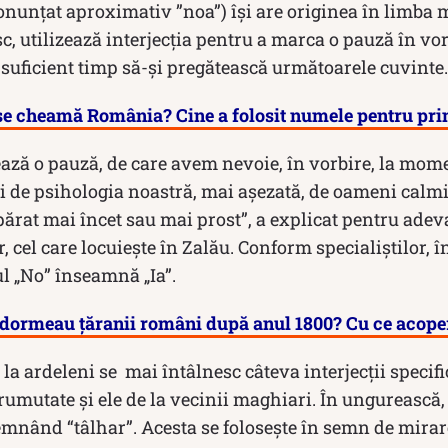
ronunţat aproximativ ”noa”) își are originea în limba
esc, utilizează interjecția pentru a marca o pauză în v
 suficient timp să-și pregătească următoarele cuvinte.
 se cheamă România? Cine a folosit numele pentru pr
ază o pauză, de care avem nevoie, în vorbire, la mome
 şi de psihologia noastră, mai aşezată, de oameni calm
ărat mai încet sau mai prost”, a explicat pentru adeva
, cel care locuiește în Zalău. Conform specialiștilor, 
l „No” înseamnă „Ia”.
dormeau țăranii români după anul 1800? Cu ce acoper
la ardeleni se mai întâlnesc câteva interjecții specific
prumutate și ele de la vecinii maghiari. În ungurească, 
semnând “tâlhar”. Acesta se folosește în semn de mirare