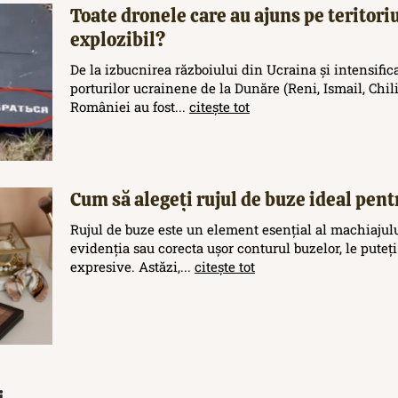
Toate dronele care au ajuns pe teritor
explozibil?
De la izbucnirea războiului din Ucraina și intensific
porturilor ucrainene de la Dunăre (Reni, Ismail, Chilia
României au fost...
citește tot
Cum să alegeți rujul de buze ideal pent
Rujul de buze este un element esențial al machiajului
evidenția sau corecta ușor conturul buzelor, le puteți
expresive. Astăzi,...
citește tot