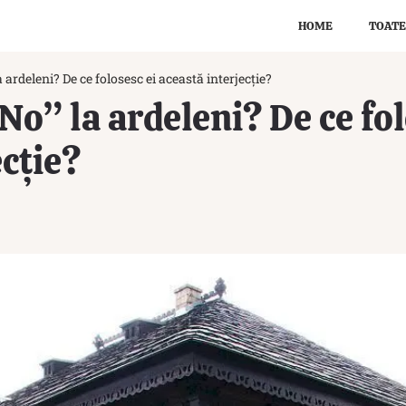
HOME
TOATE
ardeleni? De ce folosesc ei această interjecție?
o” la ardeleni? De ce fol
ecție?