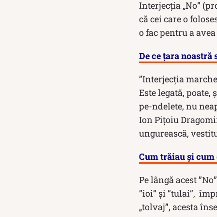
Interjecția „No” (p
că cei care o folos
o fac pentru a avea
De ce țara noastră
”Interjecţia marche
Este legată, poate,
pe-ndelete, nu neap
Ion Piţoiu Dragomir
ungurească, vestitu
Cum trăiau și cum 
Pe lângă acest ”No” 
”ioi” şi ”tulai”, îm
„tolvaj”, acesta în