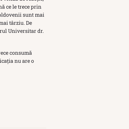
ă ce le trece prin
oldovenii sunt mai
mai târziu. De
rul Universitar dr.
oarece consumă
icația nu are o