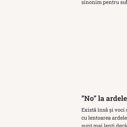
sinonim pentru subs
”No” la ardel
Există însă și voci
cu lentoarea ardele
sunt mai lenţi decâ