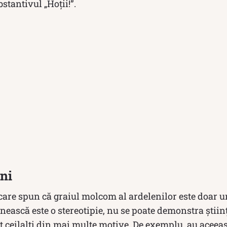
tantivul „Hoții!”.
eni
 care spun că graiul molcom al ardelenilor este doar un
nească este o stereotipie, nu se poate demonstra ştiinţ
t ceilalţi din mai multe motive. De exemplu, au aceeaşi