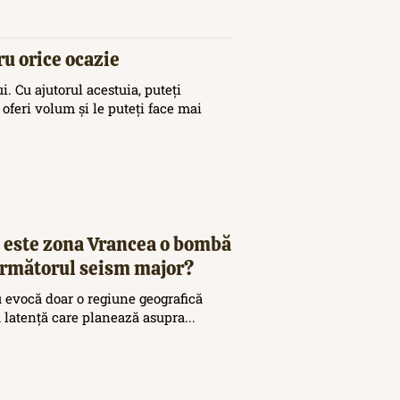
ru orice ocazie
. Cu ajutorul acestuia, puteți
 oferi volum și le puteți face mai
 este zona Vrancea o bombă
 următorul seism major?
 evocă doar o regiune geografică
ă latență care planează asupra...