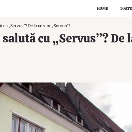
HOME
TOATE
tă cu „Servus”? De la ce vine „Servus”?
i salută cu „Servus”? De l