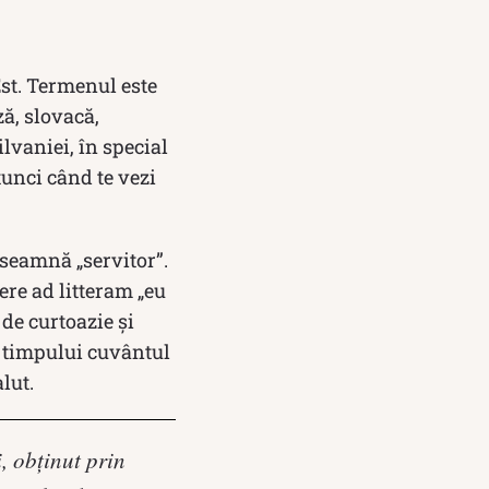
Est. Termenul este
ă, slovacă,
ilvaniei, în special
atunci când te vezi
nseamnă „servitor”.
ere ad litteram „eu
de curtoazie și
a timpului cuvântul
lut.
, obţinut prin