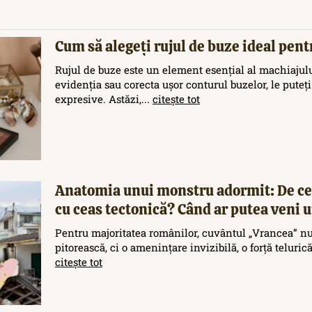
Cum să alegeți rujul de buze ideal pent
Rujul de buze este un element esențial al machiajului
evidenția sau corecta ușor conturul buzelor, le puteți
expresive. Astăzi,...
citește tot
Anatomia unui monstru adormit: De ce
cu ceas tectonică? Când ar putea veni
Pentru majoritatea românilor, cuvântul „Vrancea” nu
pitorească, ci o amenințare invizibilă, o forță teluric
citește tot