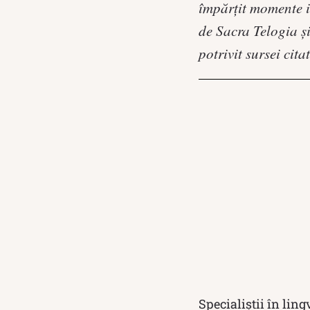
împărţit momente 
de Sacra Telogia şi
potrivit sursei cita
Specialiștii în lin