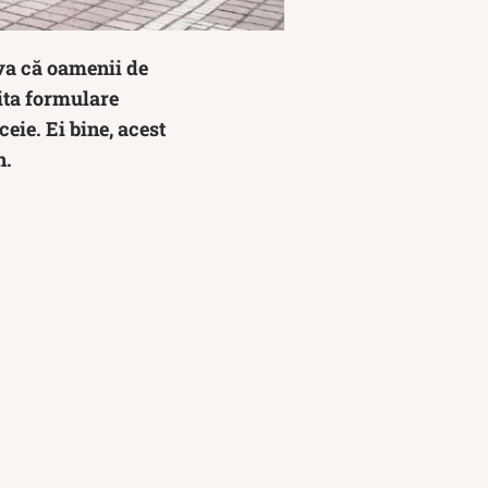
rva că oamenii de
uita formulare
ceie. Ei bine, acest
n.