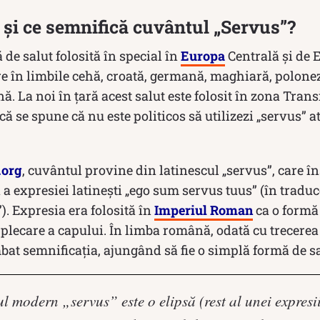
și ce semnifică cuvântul „Servus”?
 de salut folosită în special în
Europa
Centrală și de 
re în limbile cehă, croată, germană, maghiară, polonez
. La noi în țară acest salut este folosit în zona Trans
dcă se spune că nu este politicos să utilizezi „servus” 
.org
, cuvântul provine din latinescul „servus”, care î
ă a expresiei latinești „ego sum servus tuus” (în traduc
). Expresia era folosită în
Imperiul Roman
ca o formă 
 plecare a capului. În limba română, odată cu trecere
bat semnificația, ajungând să fie o simplă formă de sa
l modern „servus” este o elipsă (rest al unei expresii