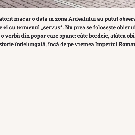
lătorit măcar o dată în zona Ardealului au putut obse
re ei cu termenul „servus”. Nu prea se folosește obișn
ă o vorbă din popor care spune: câte bordeie, atâtea obi
istorie îndelungată, încă de pe vremea Imperiul Roma