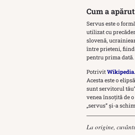
Cum a apărut 
Servus este o formă
utilizat cu precăde
slovenă, ucrainieană
între prieteni, fiin
pentru prima dată.
Potrivit
Wikipedia
Acesta este o elips
sunt servitorul tău”
venea însoțită de o
„servus” și-a schim
La origine, cuvântu