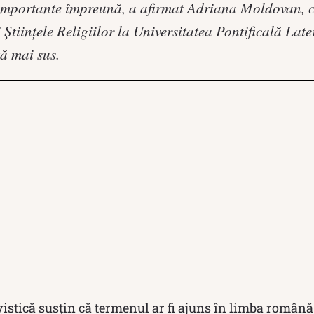
importante împreună, a afirmat Adriana Moldovan, c
 Ştiinţele Religiilor la Universitatea Pontificală La
tă mai sus.
gvistică susțin că termenul ar fi ajuns în limba român