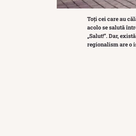
Toți cei care au că
acolo se salută înt
„Salut!”. Dar, exist
regionalism are o 