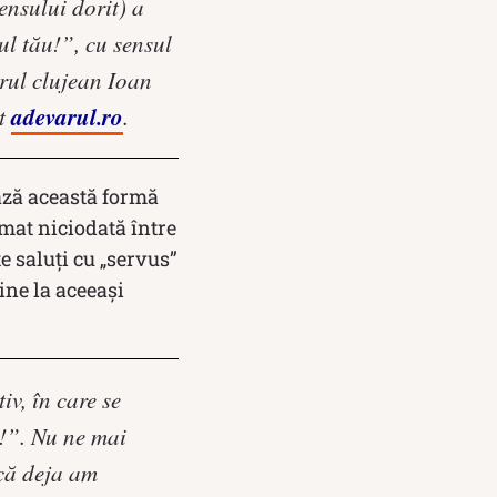
ensului dorit) a
ul tău!”, cu sensul
orul clujean Ioan
adevarul.ro
it
.
ează această formă
imat niciodată între
e saluți cu „servus”
ine la aceeași
iv, în care se
s!”. Nu ne mai
 că deja am