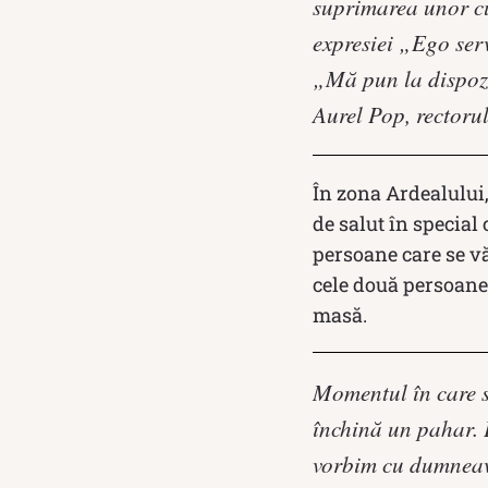
suprimarea unor cu
expresiei „Ego ser
„Mă pun la dispoziţ
Aurel Pop, rectoru
În zona Ardealului, 
de salut în special
persoane care se vă
cele două persoane 
masă.
Momentul în care se
închină un pahar. 
vorbim cu dumneavo