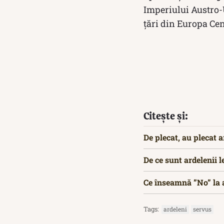
Imperiului Austro-U
țări din Europa Cent
Citește și:
De plecat, au plecat a
De ce sunt ardelenii l
Ce înseamnă ”No” la a
Tags:
ardeleni
servus