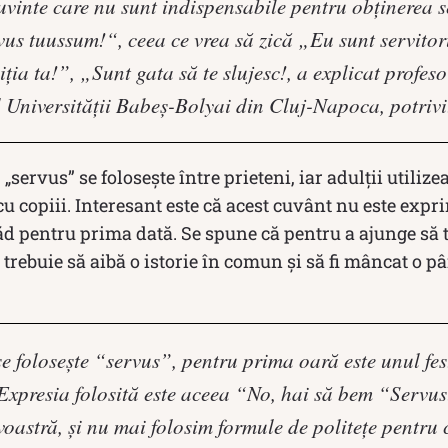
vinte care nu sunt indispensabile pentru obţinerea s
vus tuussum!“, ceea ce vrea să zică „Eu sunt servitor
ia ta!”, „Sunt gata să te slujesc!, a explicat profes
l Universităţii Babeş-Bolyai din Cluj-Napoca, potriv
„servus” se folosește între prieteni, iar adulții utiliz
 cu copiii. Interesant este că acest cuvânt nu este expr
d pentru prima dată. Se spune că pentru a ajunge să t
trebuie să aibă o istorie în comun și să fi mâncat o pâ
 foloseşte “servus”, pentru prima oară este unul fest
Expresia folosită este aceea “No, hai să bem “Servu
astră, şi nu mai folosim formule de politeţe pentru