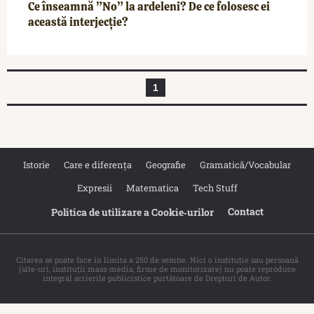
Ce înseamnă ”No” la ardeleni? De ce folosesc ei
această interjecție?
1
Istorie
Care e diferența
Geografie
Gramatică/Vocabular
Expresii
Matematica
Tech Stuff
Contact
Politica de utilizare a Cookie‐urilor
Citarea se poate face în limita a 250 de semne. Nici o instituţie sau persoană
(site-uri, instituţii mass-media, firme de monitorizare) nu poate reproduce
integral scrierile publicistice purtătoare de Drepturi de Autor.