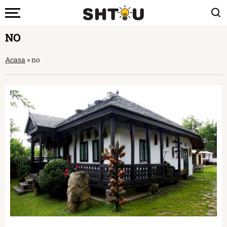
NO
Acasa
»
no