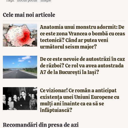
Tags:
hocus pocus
magie
Cele mai noi articole
Anatomia unui monstru adormit: De
ce este zona Vrancea o bombă cu ceas
tectonică? Când ar putea veni
următorul seism major?
De ce este nevoie de autostrăzi în caz
de război? Ce rol va avea autostrada
A7 de la București la Iași?
Ce vizionar! Ce român a anticipat
existența unei Uniuni Europene cu
mulți ani înainte ca ea să se
înfăptuiască?
Recomandări din presa de azi