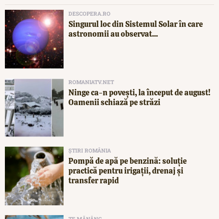
DESCOPERA.RO
Singurul loc din Sistemul Solar în care
astronomii au observat...
ROMANIATV.NET
Ninge ca-n povești, la început de august!
Oamenii schiază pe străzi
ȘTIRI ROMÂNIA
Pompă de apă pe benzină: soluție
practică pentru irigații, drenaj și
transfer rapid
TE MĂNÂNC