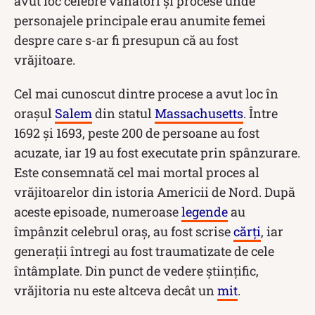
avut loc celebre vânători și procese unde
personajele principale erau anumite femei
despre care s-ar fi presupun că au fost
vrăjitoare.
Cel mai cunoscut dintre procese a avut loc în
orașul
Salem
din statul
Massachusetts
. Între
1692 și 1693, peste 200 de persoane au fost
acuzate, iar 19 au fost executate prin spânzurare.
Este consemnată cel mai mortal proces al
vrăjitoarelor din istoria Americii de Nord. După
aceste episoade, numeroase
legende
au
împânzit celebrul oraș, au fost scrise
cărți
, iar
generații întregi au fost traumatizate de cele
întâmplate. Din punct de vedere științific,
vrăjitoria nu este altceva decât un
mit
.