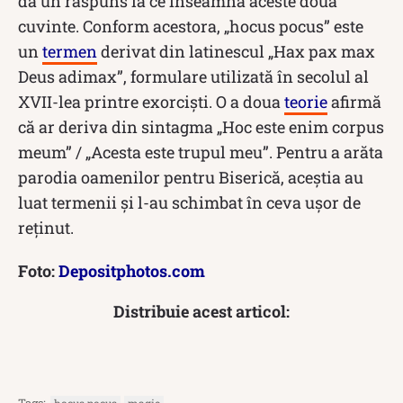
da un răspuns la ce înseamnă aceste două
cuvinte. Conform acestora, „hocus pocus” este
un
termen
derivat din latinescul „Hax pax max
Deus adimax”, formulare utilizată în secolul al
XVII-lea printre exorciști. O a doua
teorie
afirmă
că ar deriva din sintagma „Hoc este enim corpus
meum” / „Acesta este trupul meu”. Pentru a arăta
parodia oamenilor pentru Biserică, aceștia au
luat termenii și l-au schimbat în ceva ușor de
reținut.
Foto:
Depositphotos.com
Distribuie acest articol: