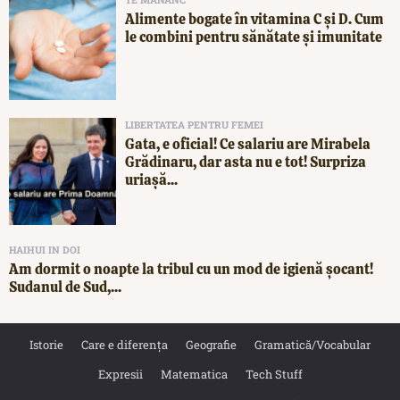
Alimente bogate în vitamina C și D. Cum
le combini pentru sănătate și imunitate
LIBERTATEA PENTRU FEMEI
Gata, e oficial! Ce salariu are Mirabela
Grădinaru, dar asta nu e tot! Surpriza
uriașă...
HAIHUI IN DOI
Am dormit o noapte la tribul cu un mod de igienă șocant!
Sudanul de Sud,...
Istorie
Care e diferența
Geografie
Gramatică/Vocabular
Expresii
Matematica
Tech Stuff