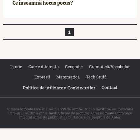
Ce înseamnă hocus pocus?
1
Istorie
Care e diferența
Geografie
Gramatică/Vocabular
Expresii
Matematica
Tech Stuff
Contact
Politica de utilizare a Cookie‐urilor
Citarea se poate face în limita a 250 de semne. Nici o instituţie sau persoană
(site-uri, instituţii mass-media, firme de monitorizare) nu poate reproduce
integral scrierile publicistice purtătoare de Drepturi de Autor.