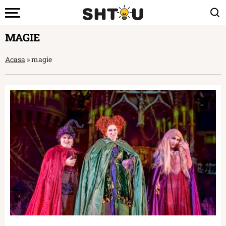
MAGIE
Acasa
»
magie