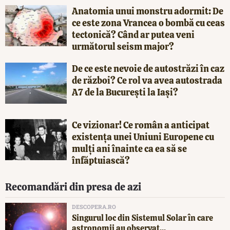
Anatomia unui monstru adormit: De
ce este zona Vrancea o bombă cu ceas
tectonică? Când ar putea veni
următorul seism major?
De ce este nevoie de autostrăzi în caz
de război? Ce rol va avea autostrada
A7 de la București la Iași?
Ce vizionar! Ce român a anticipat
existența unei Uniuni Europene cu
mulți ani înainte ca ea să se
înfăptuiască?
Recomandări din presa de azi
DESCOPERA.RO
Singurul loc din Sistemul Solar în care
astronomii au observat...