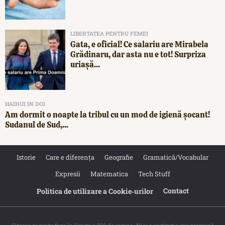
LIBERTATEA PENTRU FEMEI
Gata, e oficial! Ce salariu are Mirabela
Grădinaru, dar asta nu e tot! Surpriza
uriașă...
HAIHUI IN DOI
Am dormit o noapte la tribul cu un mod de igienă șocant!
Sudanul de Sud,...
Istorie
Care e diferența
Geografie
Gramatică/Vocabular
Expresii
Matematica
Tech Stuff
Contact
Politica de utilizare a Cookie‐urilor