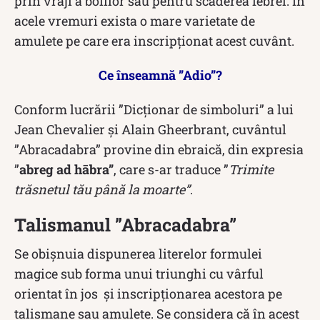
prin vrăji a bolilor sau pentru scăderea febrei. În
acele vremuri exista o mare varietate de
amulete pe care era inscripționat acest cuvânt.
Ce înseamnă ”Adio”?
Conform lucrării ”Dicționar de simboluri” a lui
Jean Chevalier și Alain Gheerbrant, cuvântul
”Abracadabra” provine din ebraică, din expresia
”
abreg ad hābra”
, care s-ar traduce ”
Trimite
trăsnetul tău până la moarte”
.
Talismanul ”Abracadabra”
Se obișnuia dispunerea literelor formulei
magice sub forma unui triunghi cu vârful
orientat în jos și inscripționarea acestora pe
talismane sau amulete. Se considera că în acest