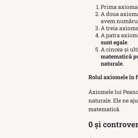
Prima axioma
A doua axiom
avem numărul 1
A treia axioma
A patra axiom
sunt egale
.
A cincea și ul
matematică put
naturale
.
Rolul axiomele în 
Axiomele lui Peano
naturale. Ele ne aj
matematică.
0 și controve