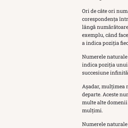
Ori de câte ori num
corespondența între
lângă numărătoare,
exemplu, când facem
a indica poziția fie
Numerele naturale 
indica poziția unui 
succesiune infinită
Așadar, mulțimea num
departe. Aceste num
multe alte domenii 
mulțimi.
Numerele naturale 