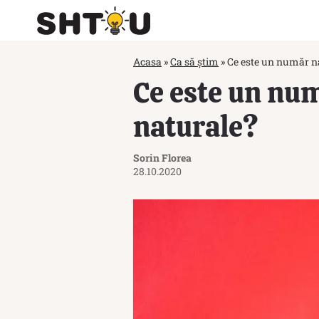
Acasa
»
Ca să știm
»
Ce este un număr n
Ce este un nu
naturale?
Sorin Florea
28.10.2020