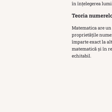
în înțelegerea lumi
Teoria numerelor
Matematica are un 
proprietățile numer
împarte exact la alt
matematică și în r
echitabil.