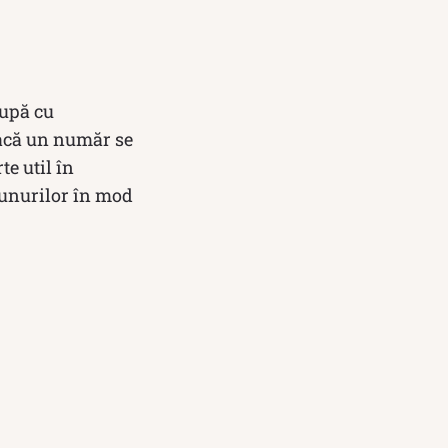
cupă cu
dacă un număr se
te util în
bunurilor în mod