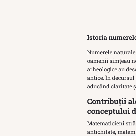
Istoria numerel
Numerele naturale a
oamenii simțeau nev
arheologice au desc
antice. În decursul
aducând claritate 
Contribuții a
conceptului 
Matematicieni străl
antichitate, matema