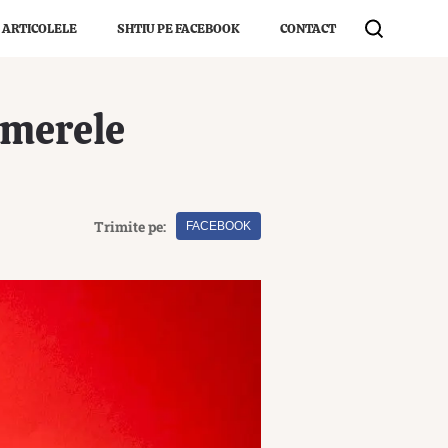
 ARTICOLELE
SHTIU PE FACEBOOK
CONTACT
umerele
Trimite pe:
FACEBOOK