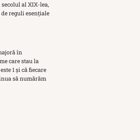
 secolul al XIX-lea,
de reguli esențiale
majoră în
me care stau la
te 1 și că fiecare
ntinua să numărăm