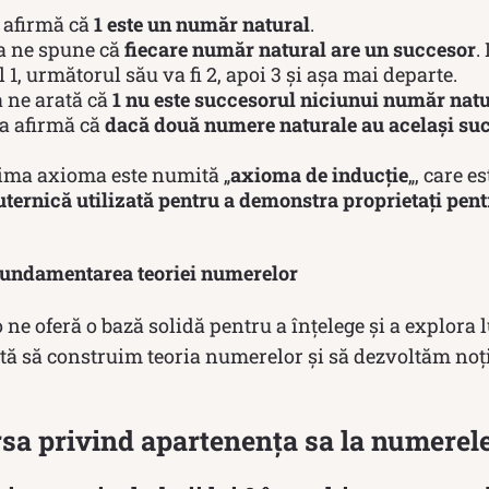
 afirmă că
1 este un număr natural
.
a ne spune că
fiecare număr natural are un succesor
.
, următorul său va fi 2, apoi 3 și așa mai departe.
 ne arată că
1 nu este succesorul niciunui număr nat
a afirmă că
dacă două numere naturale au același succ
tima axioma este numită „
axioma de inducție
„, care e
ernică utilizată pentru a demonstra proprietați pent
fundamentarea teoriei numerelor
 ne oferă o bază solidă pentru a înțelege și a explor
ută să construim teoria numerelor și să dezvoltăm noț
rsa privind apartenența sa la numerel