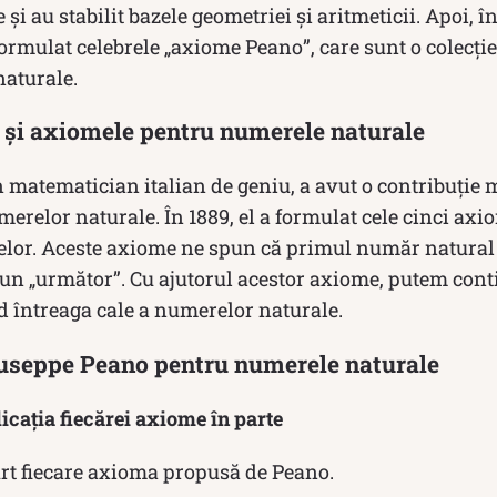
i au stabilit bazele geometriei și aritmeticii. Apoi, în
rmulat celebrele „axiome Peano”, care sunt o colecție 
aturale.
și axiomele pentru numerele naturale
 matematician italian de geniu, a avut o contribuție 
elor naturale. În 1889, el a formulat cele cinci axio
lor. Aceste axiome ne spun că primul număr natural es
un „următor”. Cu ajutorul acestor axiome, putem co
nd întreaga cale a numerelor naturale.
useppe Peano pentru numerele naturale
icația fiecărei axiome în parte
rt fiecare axioma propusă de Peano.