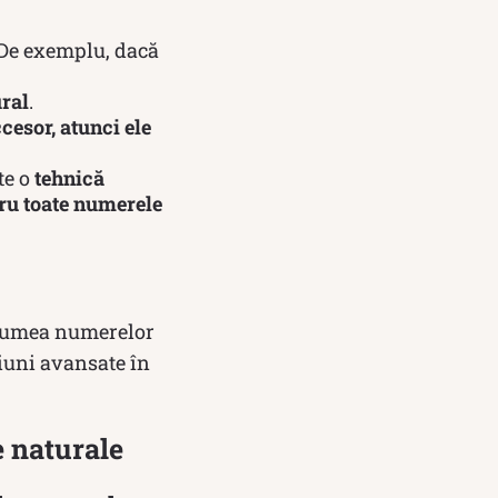
 De exemplu, dacă
ural
.
esor, atunci ele
ste o
tehnică
ru toate numerele
a lumea numerelor
iuni avansate în
e naturale