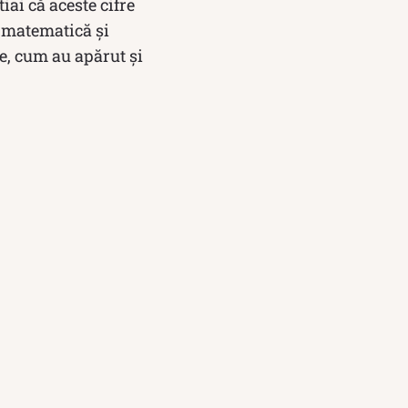
iai că aceste cifre
n matematică și
le, cum au apărut și