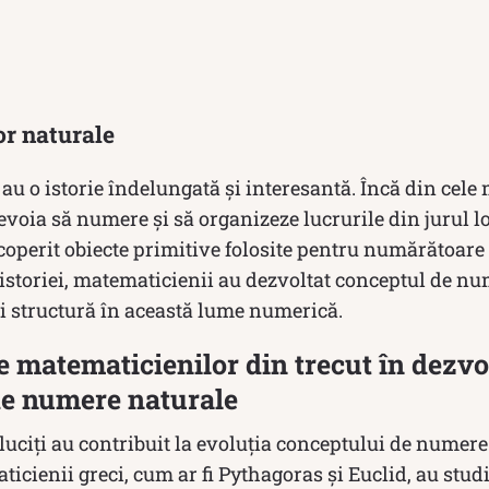
or naturale
u o istorie îndelungată și interesantă. Încă din cele 
oia să numere și să organizeze lucrurile din jurul lor
operit obiecte primitive folosite pentru numărătoare î
 istoriei, matematicienii au dezvoltat conceptul de nu
și structură în această lume numerică.
le matematicienilor din trecut în dezvo
de numere naturale
uciți au contribuit la evoluția conceptului de numere
ticienii greci, cum ar fi Pythagoras și Euclid, au studi