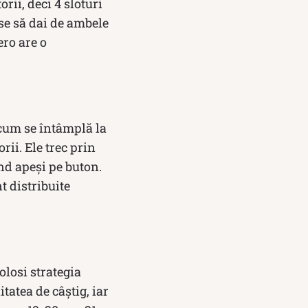
rii, deci 4 sloturi
se să dai de ambele
ero are o
 cum se întâmplă la
rii. Ele trec prin
ând apeși pe buton.
t distribuite
olosi strategia
tatea de câștig, iar