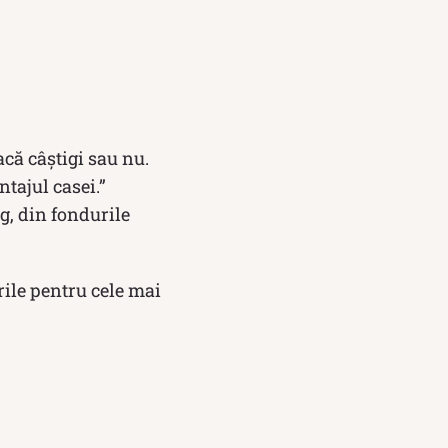
acă câștigi sau nu.
ntajul casei.”
g, din fondurile
ările pentru cele mai