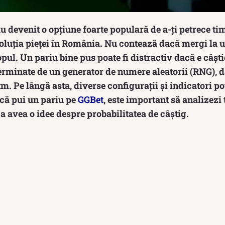
u devenit o opțiune foarte populară de a-ți petrece tim
oluția pieței în România. Nu contează dacă mergi la u
pul. Un pariu bine pus poate fi distractiv dacă e câști
erminate de un generator de numere aleatorii (RNG), d
tm. Pe lângă asta, diverse configurații și indicatori po
acă pui un pariu pe
GGBet
, este important să analizezi t
 a avea o idee despre probabilitatea de câștig.