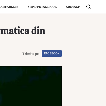
 ARTICOLELE
SHTIU PE FACEBOOK
CONTACT
ematica din
Trimite pe:
FACEBOOK