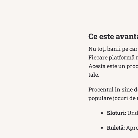
Ce este avant
Nu toți banii pe car
Fiecare platformă re
Acesta este un proc
tale.
Procentul în sine de
populare jocuri de 
Sloturi:
Unde
Ruletă:
Apro