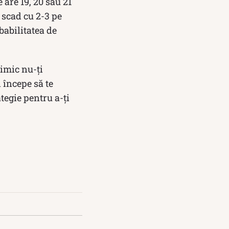
 are 19, 20 sau 21
 scad cu 2-3 pe
babilitatea de
nimic nu-ți
 începe să te
ategie pentru a-ți