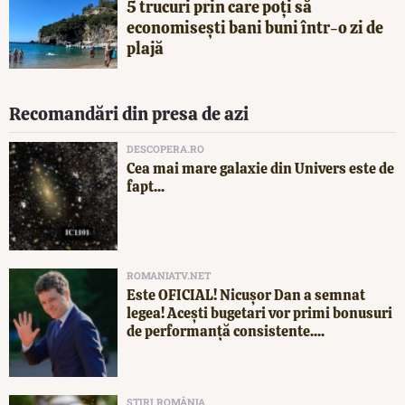
5 trucuri prin care poți să
economisești bani buni într-o zi de
plajă
Recomandări din presa de azi
DESCOPERA.RO
Cea mai mare galaxie din Univers este de
fapt...
ROMANIATV.NET
Este OFICIAL! Nicușor Dan a semnat
legea! Acești bugetari vor primi bonusuri
de performanță consistente....
ȘTIRI ROMÂNIA