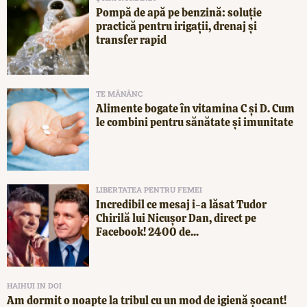
Pompă de apă pe benzină: soluție
practică pentru irigații, drenaj și
transfer rapid
TE MĂNÂNC
Alimente bogate în vitamina C și D. Cum
le combini pentru sănătate și imunitate
LIBERTATEA PENTRU FEMEI
Incredibil ce mesaj i-a lăsat Tudor
Chirilă lui Nicușor Dan, direct pe
Facebook! 2400 de...
HAIHUI IN DOI
Am dormit o noapte la tribul cu un mod de igienă șocant!