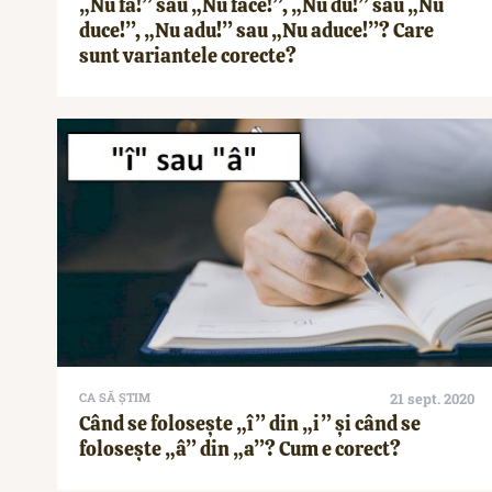
„Nu fă!” sau „Nu face!”, „Nu du!” sau „Nu
duce!”, „Nu adu!” sau „Nu aduce!”? Care
sunt variantele corecte?
CA SĂ ȘTIM
21 sept. 2020
Când se folosește „î” din „i” și când se
folosește „â” din „a”? Cum e corect?