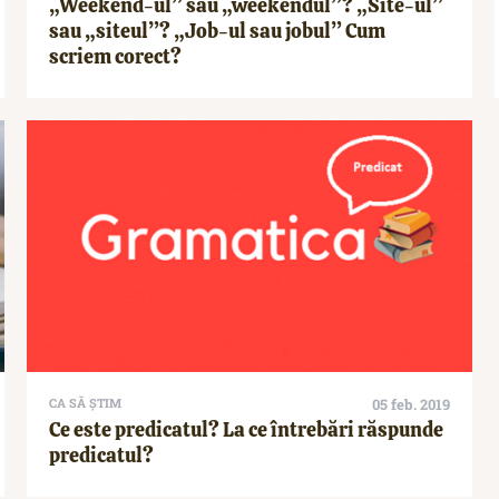
„Weekend-ul” sau „weekendul”? „Site-ul”
sau „siteul”? „Job-ul sau jobul” Cum
scriem corect?
CA SĂ ȘTIM
05 feb. 2019
Ce este predicatul? La ce întrebări răspunde
predicatul?