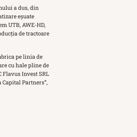
ului a dus, din
atizare eșuate
orem UTB, AWE-HD,
oducția de tractoare
brica pe linia de
are cu hale pline de
SC Flavus Invest SRL
 Capital Partners”,