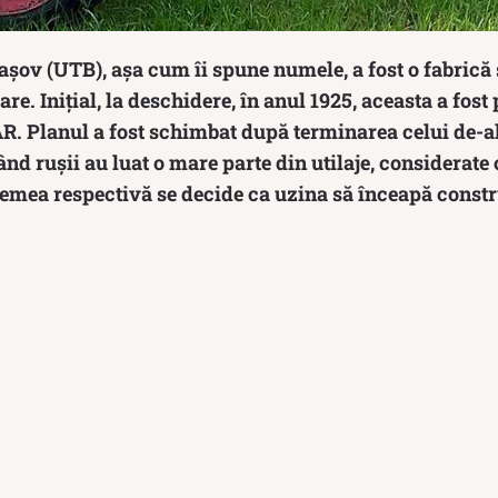
șov (UTB), așa cum îi spune numele, a fost o fabrică 
re. Inițial, la deschidere, în anul 1925, aceasta a fost
AR. Planul a fost schimbat după terminarea celui de-a
ând rușii au luat o mare parte din utilaje, considerate 
vremea respectivă se decide ca uzina să înceapă constr