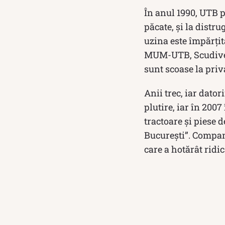
În anul 1990, UTB 
păcate, și la distru
uzina este împărț
MUM-UTB, Scudiver U
sunt scoase la priv
Anii trec, iar dato
plutire, iar în 200
tractoare și piese 
București”. Compani
care a hotărât ridi