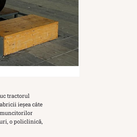
duc tractorul
bricii ieșea câte
l muncitorilor
ri, o policlinică,