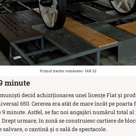
Primul tractor românesc- IAR 22
 9 minute
comuniști decid achiziționarea unei licențe Fiat și pro
rsal 650. Cererea era atât de mare încât pe poarta fa
e 9 minute. Astfel, se fac noi angajări numărul total a
 Drept urmare, în zonă se construiesc cartiere de blocu
de salvare, o cantină și o sală de spectacole.