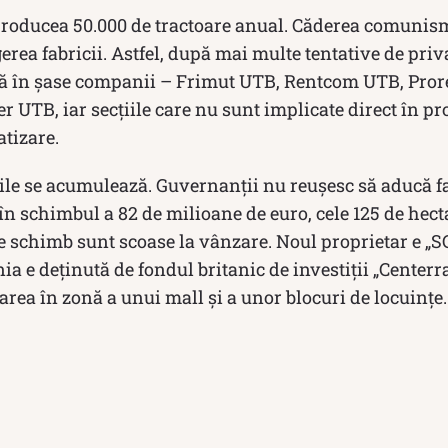
producea 50.000 de tractoare anual. Căderea comunism
gerea fabricii. Astfel, după mai multe tentative de priv
ită în șase companii – Frimut UTB, Rentcom UTB, Pr
TB, iar secțiile care nu sunt implicate direct în pr
atizare.
riile se acumulează. Guvernanții nu reușesc să aducă fa
7 în schimbul a 82 de milioane de euro, cele 125 de hect
de schimb sunt scoase la vânzare. Noul proprietar e „
a e deținută de fondul britanic de investiții „Centerra
carea în zonă a unui mall și a unor blocuri de locuințe.