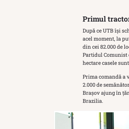
Primul tracto
După ce UTB își sch
acel moment, la puț
din cei 82.000 de l
Partidul Comunist d
hectare casele sunt
Prima comandă a ven
2.000 de semănători
Brașov ajung în țăr
Brazilia.