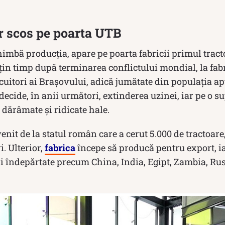
r scos pe poarta UTB
imbă producția, apare pe poarta fabricii primul tract
in timp după terminarea conflictului mondial, la fabr
ocuitori ai Braşovului, adică jumătate din populația a
ecide, în anii următori, extinderea uzinei, iar pe o su
 dărâmate și ridicate hale.
it de la statul român care a cerut 5.000 de tractoare,
. Ulterior,
fabrica
începe să producă pentru export, ia
i îndepărtate precum China, India, Egipt, Zambia, Rus