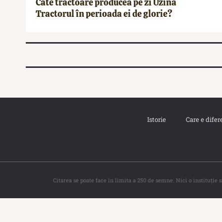
Câte tractoare producea pe zi Uzina
Tractorul în perioada ei de glorie?
Istorie
Care e difer
Citarea se poate face în limita a 250 de semne. Nici o instituţie 