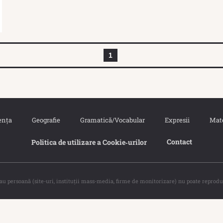
1
ența
Geografie
Gramatică/Vocabular
Expresii
Mat
Contact
Politica de utilizare a Cookie‐urilor
sau persoană (site-uri, instituţii mass-media, firme de monitorizare) nu poate reprodu