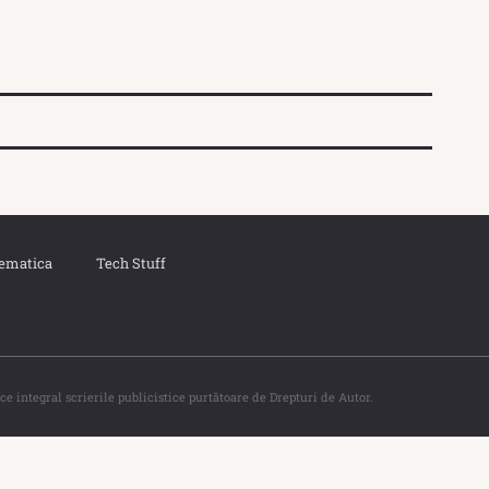
ematica
Tech Stuff
ce integral scrierile publicistice purtătoare de Drepturi de Autor.