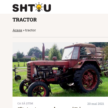
TRACTOR
Acasa
»
tractor
CA SĂ ȘTIM
20 mai 2021