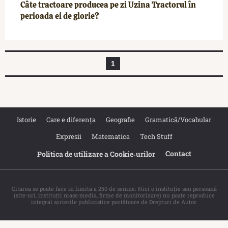
Câte tractoare producea pe zi Uzina Tractorul în
perioada ei de glorie?
1
Istorie
Care e diferența
Geografie
Gramatică/Vocabular
Expresii
Matematica
Tech Stuff
Contact
Politica de utilizare a Cookie‐urilor
Citarea se poate face în limita a 250 de semne. Nici o instituţie sau persoană
(site-uri, instituţii mass-media, firme de monitorizare) nu poate reproduce
integral scrierile publicistice purtătoare de Drepturi de Autor.