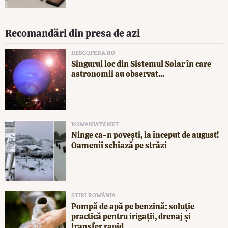
Recomandări din presa de azi
DESCOPERA.RO
Singurul loc din Sistemul Solar în care
astronomii au observat...
ROMANIATV.NET
Ninge ca-n povești, la început de august!
Oamenii schiază pe străzi
ȘTIRI ROMÂNIA
Pompă de apă pe benzină: soluție
practică pentru irigații, drenaj și
transfer rapid