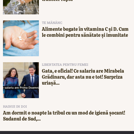
TE MĂNÂNC
Alimente bogate în vitamina C și D. Cum
le combini pentru sănătate și imunitate
LIBERTATEA PENTRU FEMEI
Gata, e oficial! Ce salariu are Mirabela
Grădinaru, dar asta nu e tot! Surpriza
uriașă...
HAIHUI IN DOI
Am dormit o noapte la tribul cu un mod de igienă șocant!
Sudanul de Sud,...