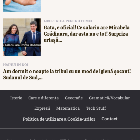
LIBERTATEA PENTRU FEMEI
Gata, e oficial! Ce salariu are Mirabela
Grădinaru, dar asta nu e tot! Surpriza
uriașă...
HAIHUI IN DOI
Am dormit o noapte la tribul cu un mod de igienă șocant!
Sudanul de Sud,...
Istorie
Care e diferența
Geografie
Gramatică/Vocabular
Expresii
Matematica
Tech Stuff
Contact
Politica de utilizare a Cookie‐urilor