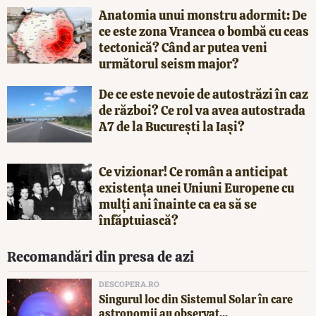
Anatomia unui monstru adormit: De
ce este zona Vrancea o bombă cu ceas
tectonică? Când ar putea veni
următorul seism major?
De ce este nevoie de autostrăzi în caz
de război? Ce rol va avea autostrada
A7 de la București la Iași?
Ce vizionar! Ce român a anticipat
existența unei Uniuni Europene cu
mulți ani înainte ca ea să se
înfăptuiască?
Recomandări din presa de azi
DESCOPERA.RO
Singurul loc din Sistemul Solar în care
astronomii au observat...