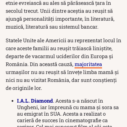
etnie evreiască au ales să părăsească țara în
secolul trecut. Unii dintre aceștia au reușit să
ajungă personalități importante, în literatură,
muzică, literatură sau sistemul bancar.
Statele Unite ale Americii au reprezentat locul în
care aceste familii au reușit trăiască liniștite,
departe de vacarmul uciderilor din Europa și
România. Din această cauză,
majoritatea
urmașilor nu au reușit să învețe limba mamă și
nici nu au vizitat România, dar sunt conștienți
de originile lor.
I.A.L. Diamond
. Acesta s-a născut în
Ungheni, iar împreună cu mama și sora sa
au emigrat în SUA. Acesta a realizat o
carieră de succes în cinematografie ca
regizor. Cel mai cunoscut film al săi este