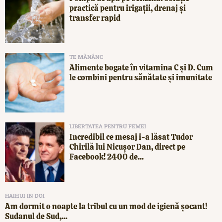
practică pentru irigații, drenaj și
transfer rapid
TE MĂNÂNC
Alimente bogate în vitamina C și D. Cum
le combini pentru sănătate și imunitate
LIBERTATEA PENTRU FEMEI
Incredibil ce mesaj i-a lăsat Tudor
Chirilă lui Nicușor Dan, direct pe
Facebook! 2400 de...
HAIHUI IN DOI
Am dormit o noapte la tribul cu un mod de igienă șocant!
Sudanul de Sud,...