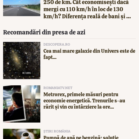
250 de km. Cât economisești dacă
mergi cu 110 km/h în loc de 130
km/h? Diferența reală de bani și ...
Recomandări din presa de azi
DESCOPERA.RO
Cea mai mare galaxie din Univers este de
fapt...
ROMANIATV.NET
Metrorex, primele măsuri pentru
economie energetică. Trenurile s-au
rărit și vin cu întârziere la ore...
ȘTIRI ROMÂNIA
Pompă de apă pe benzină: soluție