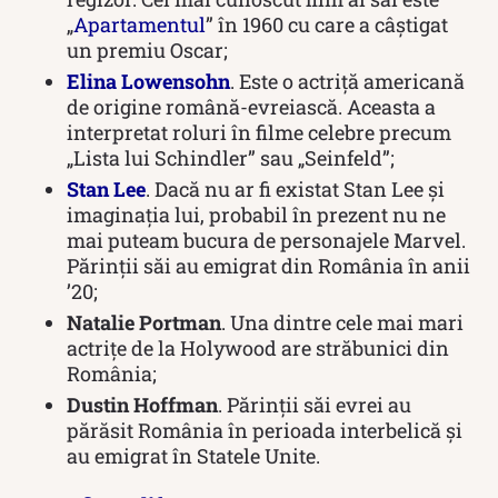
„
Apartamentul
” în 1960 cu care a câștigat
un premiu Oscar;
Elina Lowensohn
. Este o actriță americană
de origine română-evreiască. Aceasta a
interpretat roluri în filme celebre precum
„Lista lui Schindler” sau „Seinfeld”;
Stan Lee
. Dacă nu ar fi existat Stan Lee și
imaginația lui, probabil în prezent nu ne
mai puteam bucura de personajele Marvel.
Părinții săi au emigrat din România în anii
’20;
Natalie Portman
. Una dintre cele mai mari
actrițe de la Holywood are străbunici din
România;
Dustin Hoffman
. Părinții săi evrei au
părăsit România în perioada interbelică și
au emigrat în Statele Unite.