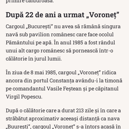
primire călduroasă.
După 22 de ani a urmat „Voroneț”
Cargoul „București” nu avea să rămână singura
navă sub pavilion românesc care face ocolul
Pământului pe apă. În anul 1985 a fost rândul
unui alt cargo românesc să pornească într-o
călătorie în jurul lumii.
În ziua de 8 mai 1985, cargoul „Voroneț” ridica
ancora din portul Constanța avându-i la timonă
pe comandantul Vasile Feștean și pe căpitanul
Virgil Popescu.
După o călătorie care a durat 213 zile și în care a
străbătut aproximativ aceeași distanță ca nava
„Buurești”, cargoul „Voroneț” s-a întors acasă în