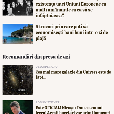
existența unei Uniuni Europene cu
mulți ani înainte ca ea să se
înfăptuiască?
5 trucuri prin care poți să
economisești bani buni într-o zi de
plajă
Recomandări din presa de azi
DESCOPERA.RO
Cea mai mare galaxie din Univers este de
fapt...
ROMANIATV.NET
Este OFICIAL! Nicușor Dan a semnat
legea! Acești bugetari vor primi bonusuri