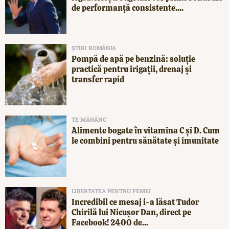
de performanță consistente....
ȘTIRI ROMÂNIA
Pompă de apă pe benzină: soluție
practică pentru irigații, drenaj și
transfer rapid
TE MĂNÂNC
Alimente bogate în vitamina C și D. Cum
le combini pentru sănătate și imunitate
LIBERTATEA PENTRU FEMEI
Incredibil ce mesaj i-a lăsat Tudor
Chirilă lui Nicușor Dan, direct pe
Facebook! 2400 de...