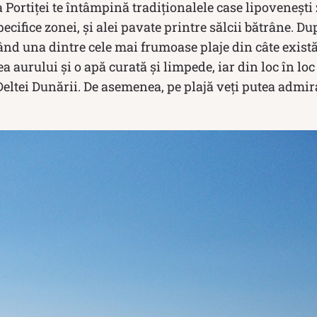
 Portiței te întâmpină tradiționalele case lipovenești 
pecifice zonei, și alei pavate printre sălcii bătrâne. Du
ând una dintre cele mai frumoase plaje din câte exist
ea aurului și o apă curată și limpede, iar din loc în l
 Deltei Dunării. De asemenea, pe plajă veți putea admir