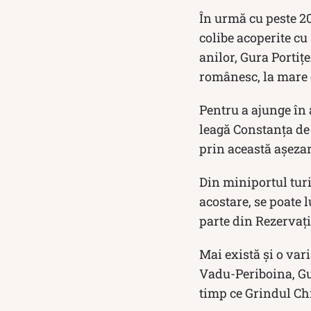
În urmă cu peste 20
colibe acoperite cu 
anilor, Gura Portițe
românesc, la mare c
Pentru a ajunge în
leagă Constanța de 
prin această așezar
Din miniportul turi
acostare, se poate 
parte din Rezervați
Mai există și o vari
Vadu-Periboina, Gur
timp ce Grindul Chi