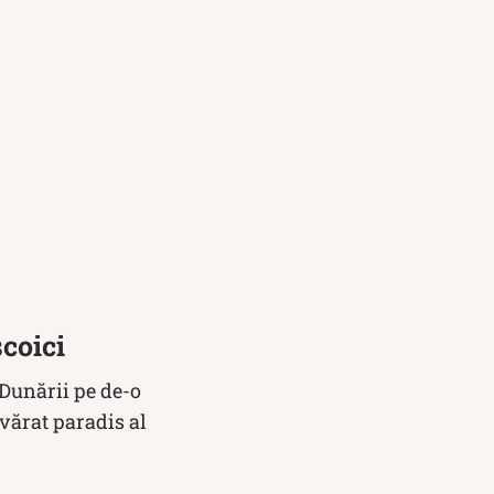
scoici
 Dunării pe de-o
evărat paradis al