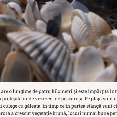
 are o lungime de patru kilometri și este împărţită în
ă protejată unde vezi zeci de pescăruși. Pe plajă sunt
ți culege cu găleata, în timp ce în partea stângă sunt 
rora a crescut vegetaţie brună, locuri numai bune pen