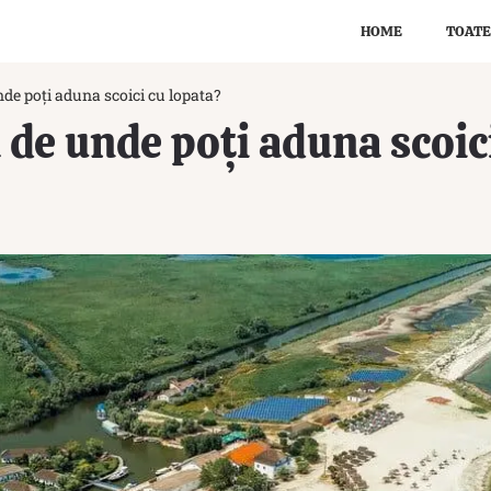
HOME
TOATE
nde poți aduna scoici cu lopata?
a de unde poți aduna scoic