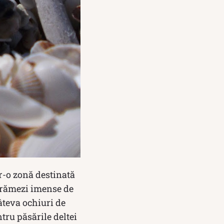
tr-o zonă destinată
 grămezi imense de
câteva ochiuri de
tru păsările deltei