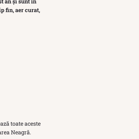
t an și sunt în
 fin, aer curat,
ază toate aceste
Marea Neagră.