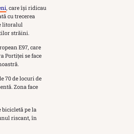
eni
, care își ridicau
ată cu trecerea
 litoralul
lor străini.
ropean E97, care
 Portiţei se face
noastră.
e 70 de locuri de
lentă. Zona face
 bicicletă pe la
nul riscant, în