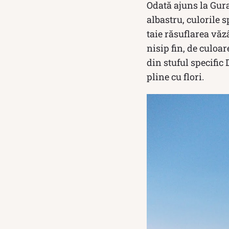
Odată ajuns la Gura
albastru, culorile s
taie răsuflarea văz
nisip fin, de culoar
din stuful specific
pline cu flori.