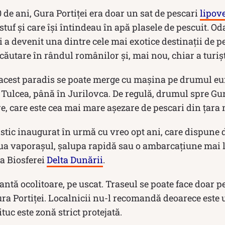
 de ani, Gura Portiței era doar un sat de pescari
lipov
stuf și care își întindeau în apă plasele de pescuit. Od
i a devenit una dintre cele mai exotice destinații de pe
ăutare în rândul românilor și, mai nou, chiar a turiști
 acest paradis se poate merge cu mașina pe drumul eu
Tulcea, până în Jurilovca. De regulă, drumul spre Gura
e, care este cea mai mare aşezare de pescari din ţara 
stic inaugurat în urmă cu vreo opt ani, care dispune d
lua vaporaşul, șalupa rapidă sau o ambarcaţiune mai 
a Biosferei
Delta Dunării
.
antă ocolitoare, pe uscat. Traseul se poate face doar pe
a Portiţei. Localnicii nu-l recomandă deoarece este u
tuc este zonă strict protejată.