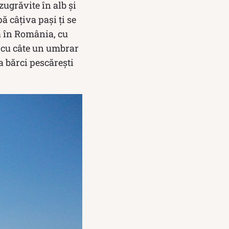
zugrăvite în alb şi
pă câţiva paşi ţi se
ă în România, cu
oc cu câte un umbrar
a bărci pescărești