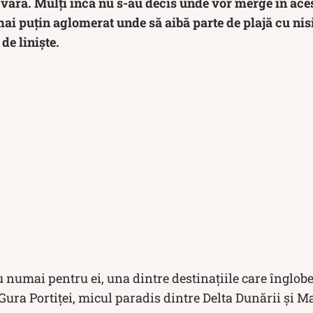
vară. Mulți încă nu s-au decis unde vor merge în aces
ai puțin aglomerat unde să aibă parte de plajă cu nisip
de liniște.
u numai pentru ei, una dintre destinațiile care înglobe
 Gura Portiței, micul paradis dintre Delta Dunării și 