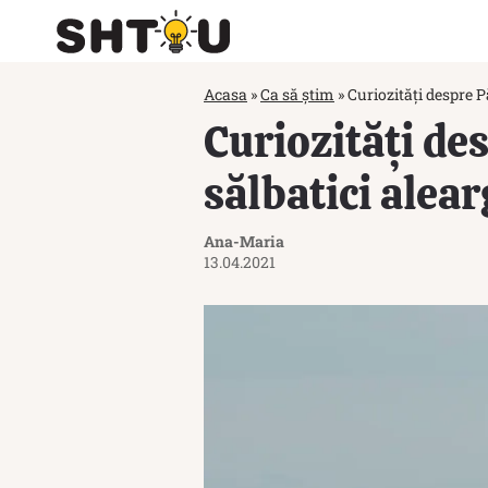
Acasa
»
Ca să știm
»
Curiozități despre P
Curiozități de
sălbatici alear
Ana-Maria
13.04.2021