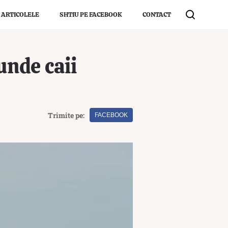
 ARTICOLELE
SHTIU PE FACEBOOK
CONTACT
unde caii
Trimite pe:
FACEBOOK