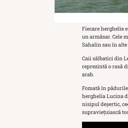
Fiecare herghelie e
un armăsar. Cele ma
Sahalin sau în alte
Caii sălbatici din L
reprezintă o rasă d
arab.
Fomată în pădurile 
herghelia Lucina di
nisipul deşertic, c
supraviețuiască to