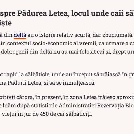
espre Pădurea Letea, locul unde caii să
iște
lă din
deltă
au o istorie relativ scurtă, dar zbuciumată
 în contextul socio-economic al vremii, ca urmare a c
, dobrogenii din deltă nu au mai folosit cai și, drept ur
t rapid la sălbăticie, unde au început să trăiască în g
a Pădurii Letea, și să se înmulțească.
otrivit cărora, în prezent, în zona Letea trăiesc aproxi
e luăm după statisticile Administrației Rezervația Bi
viețui în jur de 450 de cai sălbăticiți.