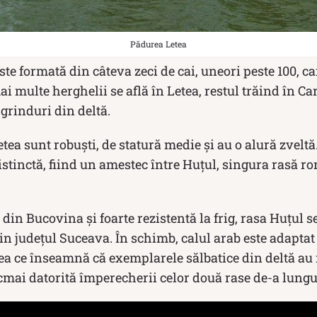
Pădurea Letea
ste formată din câteva zeci de cai, uneori peste 100, c
i multe herghelii se află în Letea, restul trăind în C
 grinduri din deltă.
etea sunt robuşti, de statură medie şi au o alură zveltă.
istinctă, fiind un amestec între Huțul, singura rasă r
din Bucovina și foarte rezistentă la frig, rasa Huțul 
n judeţul Suceava. În schimb, calul arab este adaptat 
eea ce înseamnă că exemplarele sălbatice din deltă au 
cmai datorită împerecherii celor două rase de-a lungu