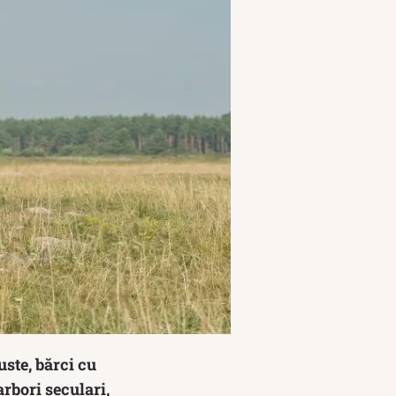
uste, bărci cu
arbori seculari,