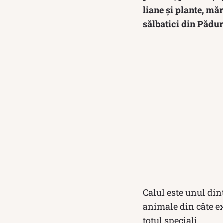
liane și plante, măr
sălbatici din Pădur
Calul este unul din
animale din câte ex
totul speciali.