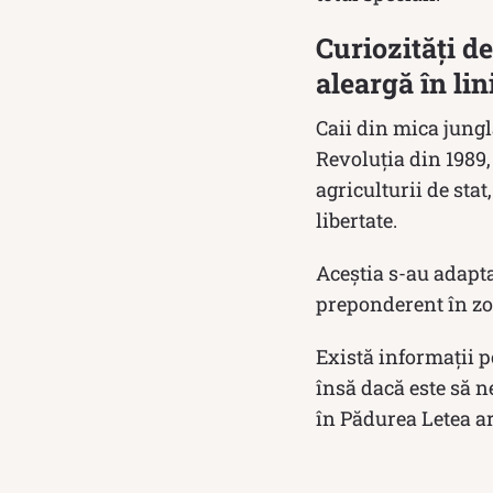
Curiozități d
aleargă în lin
Caii din mica jung
Revoluția din 1989,
agriculturii de stat
libertate.
Aceștia s-au adapta
preponderent în zon
Există informații p
însă dacă este să n
în Pădurea Letea ar 