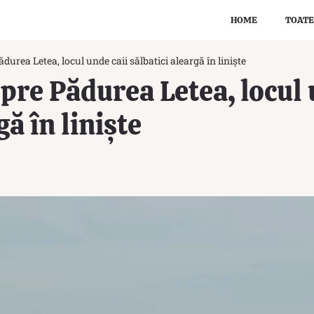
HOME
TOATE
ădurea Letea, locul unde caii sălbatici aleargă în liniște
spre Pădurea Letea, locul 
gă în liniște