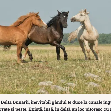
 Delta Dunării, inevitabil gândul te duce la canale îng
grete şi pește. Există, însă, în deltă un loc pitoresc cu 