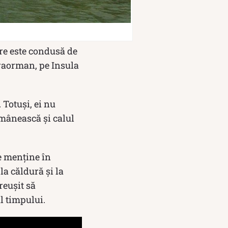
are este condusă de
araorman, pe Insula
 Totuși, ei nu
omânească și calul
se menține în
la căldură și la
reușit să
l timpului.