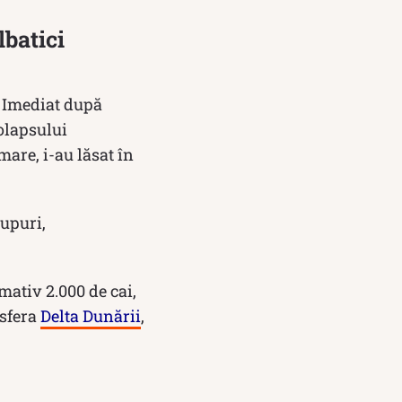
lbatici
. Imediat după
olapsului
mare, i-au lăsat în
rupuri,
mativ 2.000 de cai,
osfera
Delta Dunării
,