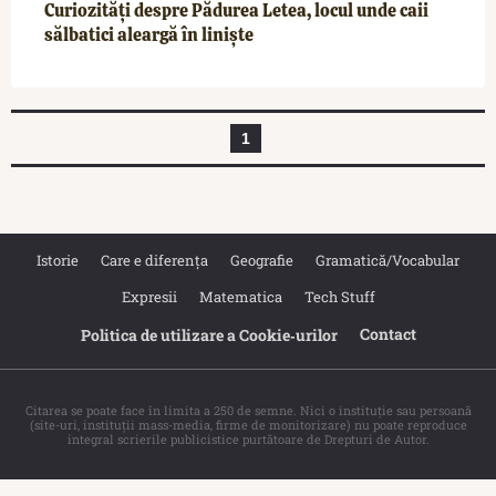
Curiozități despre Pădurea Letea, locul unde caii
sălbatici aleargă în liniște
1
Istorie
Care e diferența
Geografie
Gramatică/Vocabular
Expresii
Matematica
Tech Stuff
Contact
Politica de utilizare a Cookie‐urilor
Citarea se poate face în limita a 250 de semne. Nici o instituţie sau persoană
(site-uri, instituţii mass-media, firme de monitorizare) nu poate reproduce
integral scrierile publicistice purtătoare de Drepturi de Autor.