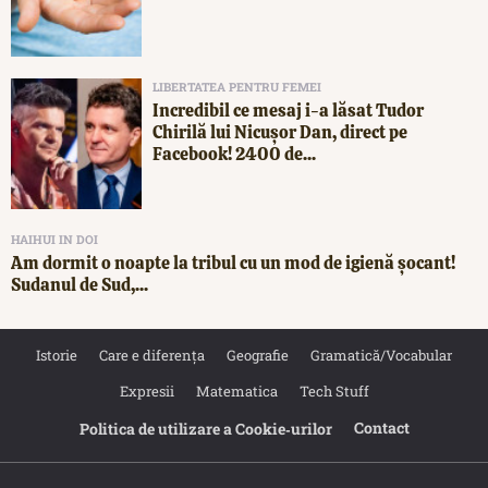
LIBERTATEA PENTRU FEMEI
Incredibil ce mesaj i-a lăsat Tudor
Chirilă lui Nicușor Dan, direct pe
Facebook! 2400 de...
HAIHUI IN DOI
Am dormit o noapte la tribul cu un mod de igienă șocant!
Sudanul de Sud,...
Istorie
Care e diferența
Geografie
Gramatică/Vocabular
Expresii
Matematica
Tech Stuff
Contact
Politica de utilizare a Cookie‐urilor