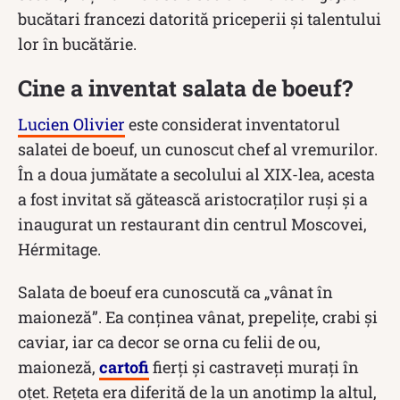
bucătari francezi datorită priceperii și talentului
lor în bucătărie.
Cine a inventat salata de boeuf?
Lucien Olivier
este considerat inventatorul
salatei de boeuf, un cunoscut chef al vremurilor.
În a doua jumătate a secolului al XIX-lea, acesta
a fost invitat să gătească aristocraților ruși și a
inaugurat un restaurant din centrul Moscovei,
Hérmitage.
Salata de boeuf era cunoscută ca „vânat în
maioneză”. Ea conținea vânat, prepeliţe, crabi şi
caviar, iar ca decor se orna cu felii de ou,
maioneză,
cartofi
fierţi şi castraveţi muraţi în
oţet. Rețeta era diferită de la un anotimp la altul,