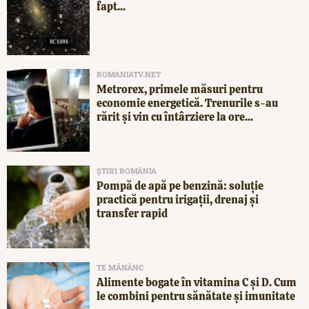
fapt...
ROMANIATV.NET
Metrorex, primele măsuri pentru
economie energetică. Trenurile s-au
rărit și vin cu întârziere la ore...
ȘTIRI ROMÂNIA
Pompă de apă pe benzină: soluție
practică pentru irigații, drenaj și
transfer rapid
TE MĂNÂNC
Alimente bogate în vitamina C și D. Cum
le combini pentru sănătate și imunitate