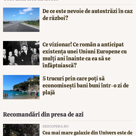
De ce este nevoie de autostrăzi în caz
de război?
Ce vizionar! Ce român a anticipat
existența unei Uniuni Europene cu
mulți ani înainte ca ea să se
înfăptuiască?
5 trucuri prin care poți să
economisești bani buni într-o zi de
plajă
Recomandări din presa de azi
DESCOPERA.RO
Cea mai mare galaxie din Univers este de