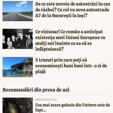
De ce este nevoie de autostrăzi în caz
de război? Ce rol va avea autostrada
A7 de la București la Iași?
Ce vizionar! Ce român a anticipat
existența unei Uniuni Europene cu
mulți ani înainte ca ea să se
înfăptuiască?
5 trucuri prin care poți să
economisești bani buni într-o zi de
plajă
Recomandări din presa de azi
DESCOPERA.RO
Cea mai mare galaxie din Univers este de
fapt...