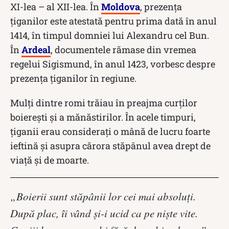
XI-lea – al XII-lea. În
Moldova
, prezenţa
ţiganilor este atestată pentru prima dată în anul
1414, în timpul domniei lui Alexandru cel Bun.
În
Ardeal
, documentele rămase din vremea
regelui Sigismund, în anul 1423, vorbesc despre
prezenţa ţiganilor în regiune.
Mulți dintre romi trăiau în preajma curților
boierești și a mănăstirilor. În acele timpuri,
țiganii erau considerați o mână de lucru foarte
ieftină şi asupra cărora stăpânul avea drept de
viaţă şi de moarte.
„Boierii sunt stăpânii lor cei mai absoluţi.
După plac, îi vând şi-i ucid ca pe nişte vite.