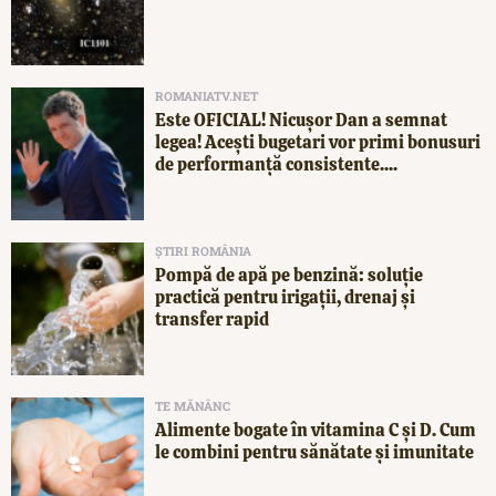
ROMANIATV.NET
Este OFICIAL! Nicușor Dan a semnat
legea! Acești bugetari vor primi bonusuri
de performanță consistente....
ȘTIRI ROMÂNIA
Pompă de apă pe benzină: soluție
practică pentru irigații, drenaj și
transfer rapid
TE MĂNÂNC
Alimente bogate în vitamina C și D. Cum
le combini pentru sănătate și imunitate