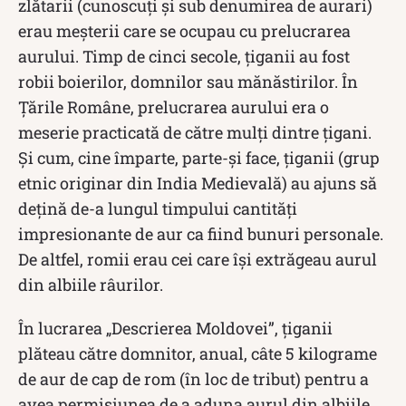
zlătarii (cunoscuți și sub denumirea de aurari)
erau meșterii care se ocupau cu prelucrarea
aurului. Timp de cinci secole, țiganii au fost
robii boierilor, domnilor sau mănăstirilor. În
Țările Române, prelucrarea aurului era o
meserie practicată de către mulți dintre țigani.
Și cum, cine împarte, parte-și face, țiganii (grup
etnic originar din India Medievală) au ajuns să
dețină de-a lungul timpului cantități
impresionante de aur ca fiind bunuri personale.
De altfel, romii erau cei care își extrăgeau aurul
din albiile râurilor.
În lucrarea „Descrierea Moldovei”, țiganii
plăteau către domnitor, anual, câte 5 kilograme
de aur de cap de rom (în loc de tribut) pentru a
avea permisiunea de a aduna aurul din albiile