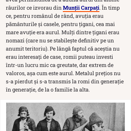
râurilor ce izvorau din
Munții Carpați
. În timp
ce, pentru românul de rând, avuția erau
pământurile și casele, pentru țigani, cea mai
mare avuție era aurul. Mulți dintre țigani erau
nomazi (care nu se stabilește definitiv pe un
anumit teritoriu). Pe lângă faptul că aceștia nu
erau interesați de case, romii puteau investi
într-un lucru mic ca greutate, dar extrem de
valoros, așa cum este aurul. Metalul prețios nu
s-a pierdut și s-a transmis la romi din generație
în generație, de la o familie la alta.