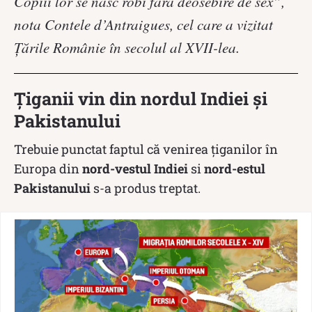
Copiii lor se nasc robi fără deosebire de sex”,
nota Contele d’Antraigues, cel care a vizitat
Țările Românie în secolul al XVII-lea.
Țiganii vin din nordul Indiei și
Pakistanului
Trebuie punctat faptul că venirea țiganilor în
Europa din
nord-vestul Indiei
si
nord-estul
Pakistanului
s-a produs treptat.