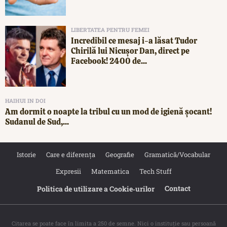
LIBERTATEA PENTRU FEMEI
Incredibil ce mesaj i-a lăsat Tudor
Chirilă lui Nicușor Dan, direct pe
Facebook! 2400 de...
HAIHUI IN DOI
Am dormit o noapte la tribul cu un mod de igienă șocant!
Sudanul de Sud,...
Istorie
Care e diferența
Geografie
Gramatică/Vocabular
Expresii
Matematica
Tech Stuff
Contact
Politica de utilizare a Cookie‐urilor
Citarea se poate face în limita a 250 de semne. Nici o instituţie sau persoană