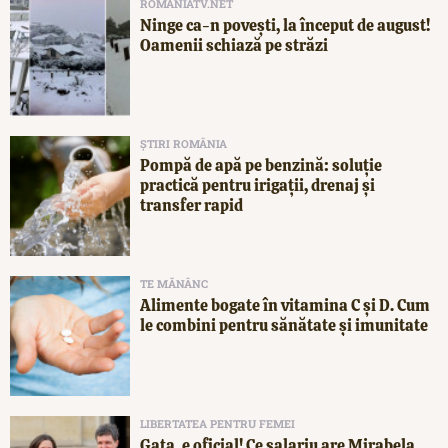
ROMANIATV.NET
Ninge ca-n povești, la început de august!
Oamenii schiază pe străzi
ȘTIRI ROMÂNIA
Pompă de apă pe benzină: soluție
practică pentru irigații, drenaj și
transfer rapid
TE MĂNÂNC
Alimente bogate în vitamina C și D. Cum
le combini pentru sănătate și imunitate
LIBERTATEA PENTRU FEMEI
Gata, e oficial! Ce salariu are Mirabela