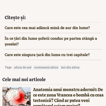
Citește și:
Care este cea mai adâncă mină de aur din lume?
În ce țări din lume șoferii conduc pe partea stângă a
șoselei?
Care este singura țară din lume cu trei capitale?
Tags:
africa de sud
continentul africa
tari din africa
Cele mai noi articole
Anatomia unui monstru adormit: De
ce este zona Vrancea o bombă cu ceas
tectonică? Când ar putea veni
următorul seism major?