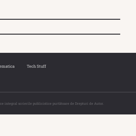
ematica
Tech Stuff
ce integral scrierile publicistice purtătoare de Drepturi de Autor.