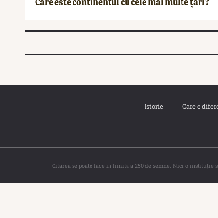
Care este continentul cu cele mai multe țări?
Istorie
Care e difer
Citarea se poate face în limita a 250 de semne. Nici o instituţie 