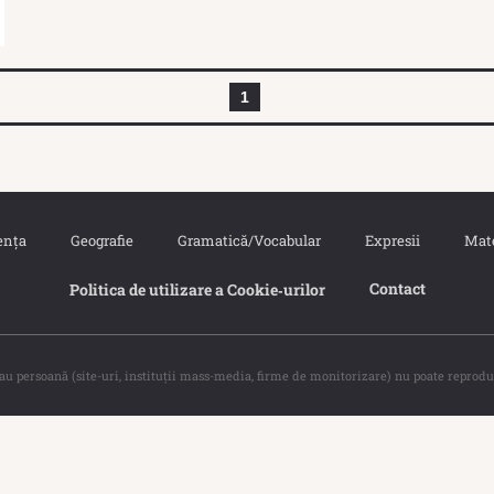
1
ența
Geografie
Gramatică/Vocabular
Expresii
Mat
Contact
Politica de utilizare a Cookie‐urilor
sau persoană (site-uri, instituţii mass-media, firme de monitorizare) nu poate reprodu