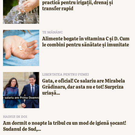
practică pentru irigații, drenaj și
transfer rapid
TE MĂNÂNC
Alimente bogate în vitamina C și D. Cum
le combini pentru sănătate și imunitate
LIBERTATEA PENTRU FEMEI
Gata, e oficial! Ce salariu are Mirabela
Grădinaru, dar asta nu e tot! Surpriza
uriașă...
HAIHUI IN DOI
Am dormit o noapte la tribul cu un mod de igienă șocant!
Sudanul de Sud,...