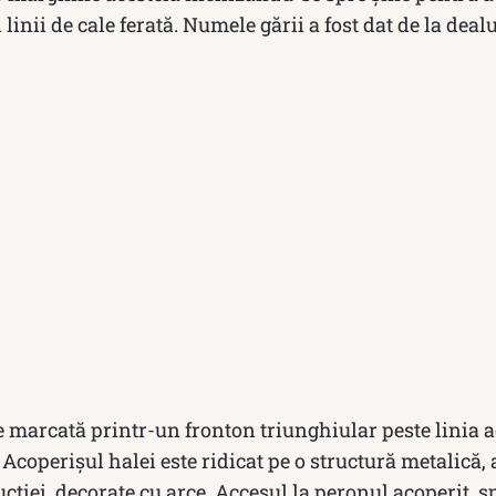
i linii de cale ferată. Numele gării a fost dat de la deal
e marcată printr-un fronton triunghiular peste linia 
 Acoperișul halei este ridicat pe o structură metalică, 
cției, decorate cu arce. Accesul la peronul acoperit, s