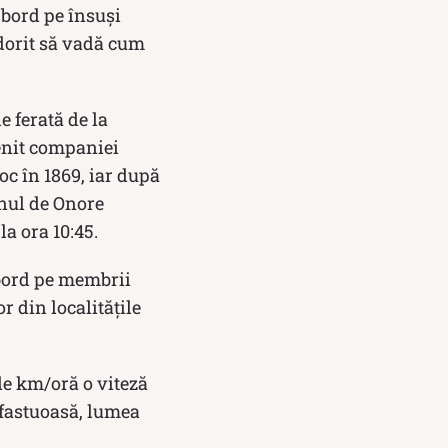
a bord pe însuși
dorit să vadă cum
e ferată de la
enit companiei
oc în 1869, iar după
enul de Onore
la ora 10:45.
 bord pe membrii
r din localităţile
de km/oră o viteză
 fastuoasă, lumea