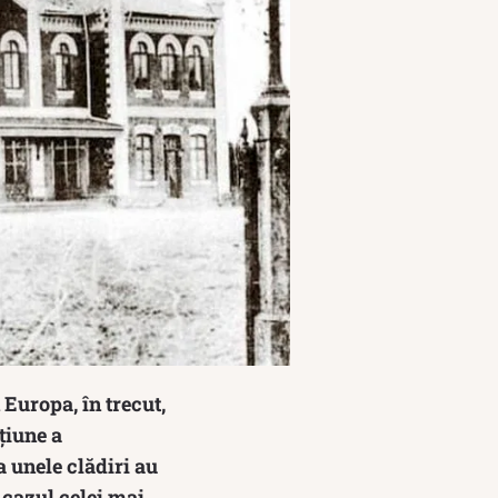
Europa, în trecut,
țiune a
a unele clădiri au
 cazul celei mai