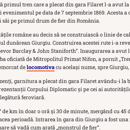
ă primul tren care a plecat din gara Filaret l-a avut l
i evenimentul pe data de 7 septembrie 1869. Acesta a 
i săi pe primul drum de fier din România.
tățile române au decis să se construiască o linie de cal
ul dunărean Giurgiu. Construirea acestei rute i-a rev
evor Barclay & John Staniforth“. Inaugurarea a avut l
jba oficiată de Mitropolitul Primat Nifon, a pornit „Tr
remorcat de
locomotiva
cu acelaşi nume, spre Giurgiu, 
ezenți, garnitura a plecat din gara Filaret avându-i la
ezentanţii Corpului Diplomatic şi pe cei ai autorităţilo
legătură feroviară.
7 de km în doar o oră şi 30 de minute, mergând cu 45 
acea perioadă. Intrarea în gara din Giurgiu a fost una
are să vadă cum arată „monstrul de fier”.