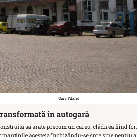
Gara Filaret
 transformată în autogară
 construită să arate precum un careu, clădirea fiind f
iar marginile acesteia închizându-se spre șine pentru a