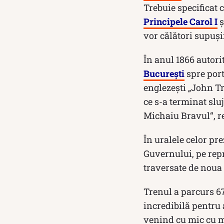
Trebuie specificat c
Principele Carol I
ș
vor călători supuși
În anul 1866 autori
București
spre port
englezești „John Tr
ce s-a terminat slu
Michaiu Bravul“, 
În uralele celor pr
Guvernului, pe repr
traversate de noua 
Trenul a parcurs 6
incredibilă pentru 
venind cu mic cu m