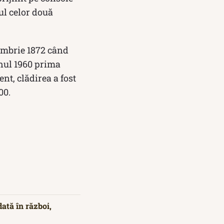
ul celor două
cembrie 1872 când
anul 1960 prima
nt, clădirea a fost
00.
ată în război,