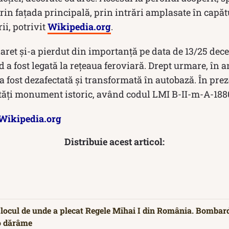
prin fațada principală, prin intrări amplasate în capăt
ii, potrivit
Wikipedia.org
.
laret și-a pierdut din importanță pe data de 13/25 de
 a fost legată la rețeaua feroviară. Drept urmare, în 
a fost dezafectată și transformată în autobază. În preze
ități monument istoric, având codul LMI B-II-m-A-188
Wikipedia.org
Distribuie acest articol:
, locul de unde a plecat Regele Mihai I din România. Bombard
o dărâme