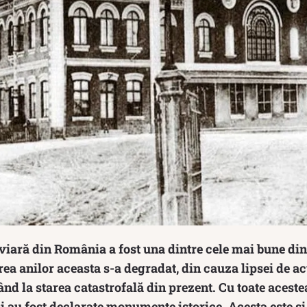
viară din România a fost una dintre cele mai bune din 
rea anilor aceasta s-a degradat, din cauza lipsei de ac
gând la starea catastrofală din prezent. Cu toate aceste
i au fost declarate monumente istorice. Acesta este și