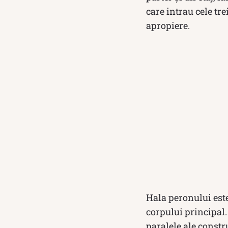
care intrau cele tre
apropiere.
Hala peronului est
corpului principal.
paralele ale constru