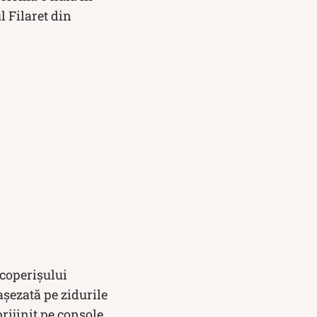
ul Filaret din
acoperișului
așezată pe zidurile
prijinit pe console