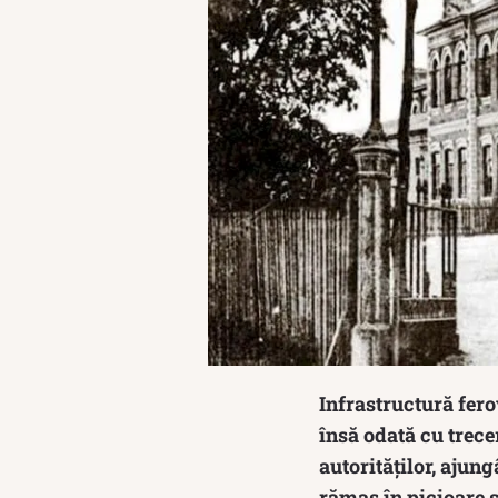
Infrastructură fero
însă odată cu trece
autorităților, ajun
rămas în picioare ș