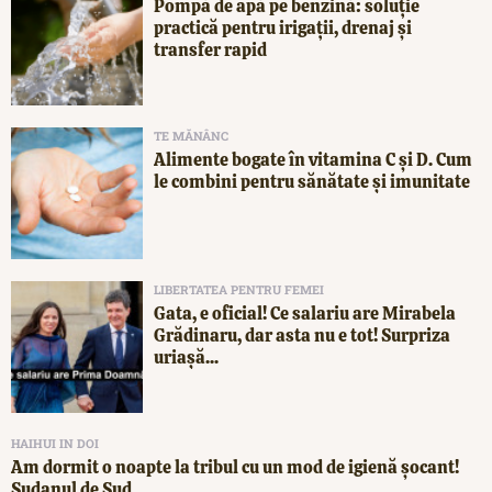
Pompă de apă pe benzină: soluție
practică pentru irigații, drenaj și
transfer rapid
TE MĂNÂNC
Alimente bogate în vitamina C și D. Cum
le combini pentru sănătate și imunitate
LIBERTATEA PENTRU FEMEI
Gata, e oficial! Ce salariu are Mirabela
Grădinaru, dar asta nu e tot! Surpriza
uriașă...
HAIHUI IN DOI
Am dormit o noapte la tribul cu un mod de igienă șocant!
Sudanul de Sud,...