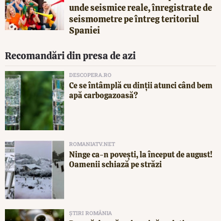
unde seismice reale, înregistrate de
seismometre pe întreg teritoriul
Spaniei
Recomandări din presa de azi
DESCOPERA.RO
Ce se întâmplă cu dinții atunci când bem
apă carbogazoasă?
ROMANIATV.NET
Ninge ca-n povești, la început de august!
Oamenii schiază pe străzi
ȘTIRI ROMÂNIA