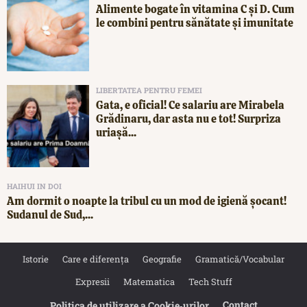
Alimente bogate în vitamina C și D. Cum
le combini pentru sănătate și imunitate
LIBERTATEA PENTRU FEMEI
Gata, e oficial! Ce salariu are Mirabela
Grădinaru, dar asta nu e tot! Surpriza
uriașă...
HAIHUI IN DOI
Am dormit o noapte la tribul cu un mod de igienă șocant!
Sudanul de Sud,...
Istorie
Care e diferența
Geografie
Gramatică/Vocabular
Expresii
Matematica
Tech Stuff
Contact
Politica de utilizare a Cookie‐urilor