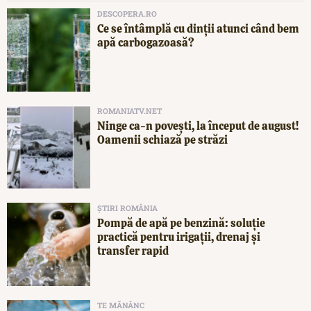
DESCOPERA.RO
Ce se întâmplă cu dinții atunci când bem
apă carbogazoasă?
ROMANIATV.NET
Ninge ca-n povești, la început de august!
Oamenii schiază pe străzi
ȘTIRI ROMÂNIA
Pompă de apă pe benzină: soluție
practică pentru irigații, drenaj și
transfer rapid
TE MĂNÂNC