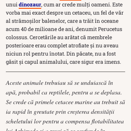
unui
dinozaur
, cum ar crede mulți oameni. Este
vorba mai exact despre un cetaceu, un fel de văr
al strămoşilor balenelor, care a trăit în oceane
acum 40 de milioane de ani, denumit Perucetus
colossus. Cercetările au arătat că membrele
posterioare erau complet atrofiate și nu aveau
niciun rol pentru înotat. Din păcate, nu a fost
găsit și capul animalului, care sigur era imens.
Aceste animale trebuiau să se unduiască în
apă, probabil ca reptilele, pentru a se deplasa.
Se crede că primele cetacee marine au trebuit să
ia rapid în greutate prin creşterea densităţii
scheletului lor pentru a compensa flotabilitatea
lui Arhimede şi a reuşi să se scufunde în