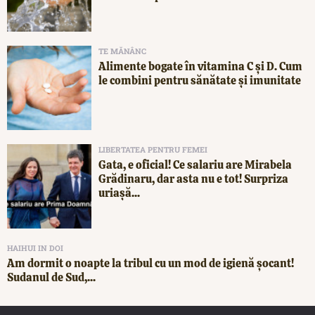
TE MĂNÂNC
Alimente bogate în vitamina C și D. Cum
le combini pentru sănătate și imunitate
LIBERTATEA PENTRU FEMEI
Gata, e oficial! Ce salariu are Mirabela
Grădinaru, dar asta nu e tot! Surpriza
uriașă...
HAIHUI IN DOI
Am dormit o noapte la tribul cu un mod de igienă șocant!
Sudanul de Sud,...