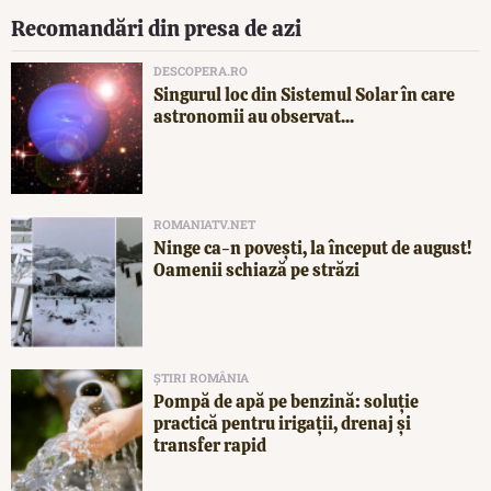
Recomandări din presa de azi
DESCOPERA.RO
Singurul loc din Sistemul Solar în care
astronomii au observat...
ROMANIATV.NET
Ninge ca-n povești, la început de august!
Oamenii schiază pe străzi
ȘTIRI ROMÂNIA
Pompă de apă pe benzină: soluție
practică pentru irigații, drenaj și
transfer rapid