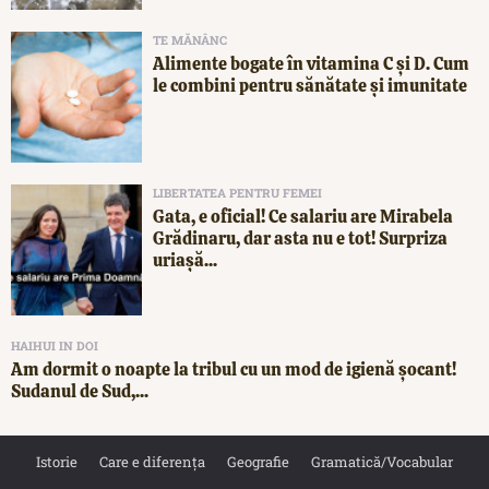
TE MĂNÂNC
Alimente bogate în vitamina C și D. Cum
le combini pentru sănătate și imunitate
LIBERTATEA PENTRU FEMEI
Gata, e oficial! Ce salariu are Mirabela
Grădinaru, dar asta nu e tot! Surpriza
uriașă...
HAIHUI IN DOI
Am dormit o noapte la tribul cu un mod de igienă șocant!
Sudanul de Sud,...
Istorie
Care e diferența
Geografie
Gramatică/Vocabular