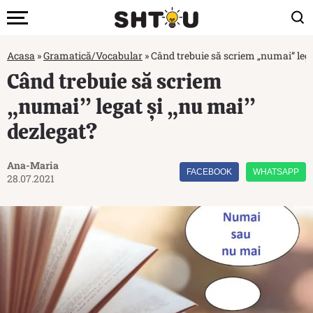
Acasa
»
Gramatică/Vocabular
»
Când trebuie să scriem „numai” lega
Când trebuie să scriem
„numai” legat și „nu mai”
dezlegat?
Ana-Maria
FACEBOOK
WHATSAPP
28.07.2021