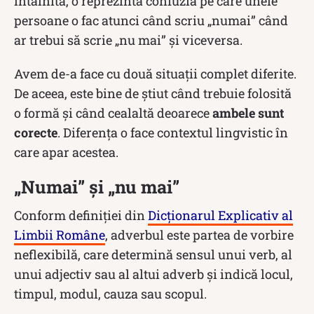
întâlnită, o reprezintă confuzia pe care unele
persoane o fac atunci când scriu „numai” când
ar trebui să scrie „nu mai” și viceversa.
Avem de-a face cu două situații complet diferite.
De aceea, este bine de știut când trebuie folosită
o formă și când cealaltă deoarece
ambele sunt
corecte
. Diferența o face contextul lingvistic în
care apar acestea.
„Numai” și „nu mai”
Conform definiției din
Dicționarul Explicativ al
Limbii Române
, adverbul este partea de vorbire
neflexibilă, care determină sensul unui verb, al
unui adjectiv sau al altui adverb și indică locul,
timpul, modul, cauza sau scopul.