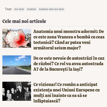
Tags:
nu mai
numai
numai sau nu mai
Cele mai noi articole
Anatomia unui monstru adormit: De
ce este zona Vrancea o bombă cu ceas
tectonică? Când ar putea veni
următorul seism major?
De ce este nevoie de autostrăzi în caz
de război? Ce rol va avea autostrada
A7 de la București la Iași?
Ce vizionar! Ce român a anticipat
existența unei Uniuni Europene cu
mulți ani înainte ca ea să se
înfăptuiască?