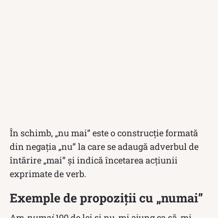
În schimb, „nu mai” este o construcție formată
din negația „nu” la care se adaugă adverbul de
întărire „mai” și indică încetarea acțiunii
exprimate de verb.
Exemple de propoziții cu „numai”
Am
numai
100 de lei și nu-mi ajung ca să-mi