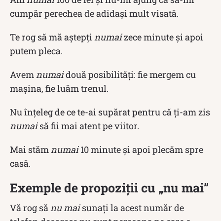
cumpăr perechea de adidași mult visată.
Te rog să mă aștepți
numai
zece minute și apoi
putem pleca.
Avem
numai
două posibilități: fie mergem cu
mașina, fie luăm trenul.
Nu înțeleg de ce te-ai supărat pentru că ți-am zis
numai
să fii mai atent pe viitor.
Mai stăm
numai
10 minute și apoi plecăm spre
casă.
Exemple de propoziții cu „nu mai”
Vă rog să
nu mai
sunați la acest număr de