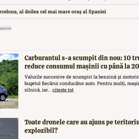
rcelona, al doilea cel mai mare oraș al Spaniei
spania
Carburantul s-a scumpit din nou: 10 tr
reduce consumul mașinii cu până la 
Valurile succesive de scumpiri la benzină și motori
bugetul fiecărui conducător auto. Pentru mulți, maș
zilnică, iar...
citește tot
Toate dronele care au ajuns pe teritor
explozibil?