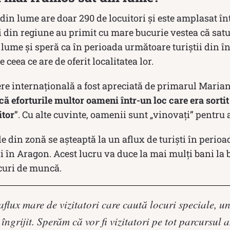
din lume are doar 290 de locuitori și este amplasat în
din regiune au primit cu mare bucurie vestea că satul 
lume și speră ca în perioada următoare turiștii din î
 ceea ce are de oferit localitatea lor.
re internațională a fost apreciată de primarul Marian
ă eforturile multor oameni într-un loc care era sortit
itor
”. Cu alte cuvinte, oamenii sunt „vinovați” pentru 
le din zonă se așteaptă la un aflux de turiști în perio
 în Aragon. Acest lucru va duce la mai mulți bani la b
ocuri de muncă.
flux mare de vizitatori care caută locuri speciale, u
îngrijit. Sperăm că vor fi vizitatori pe tot parcursul a