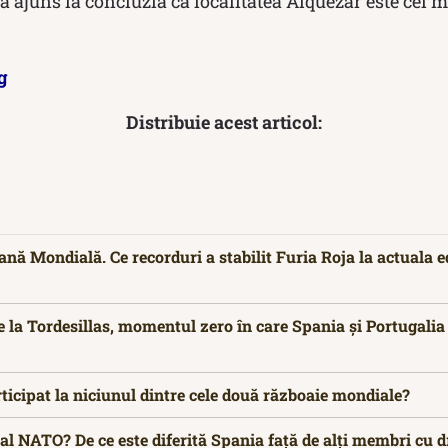
 a ajuns la concluzia că localitatea Alquézar este cel 
g
Distribuie acest articol:
ă Mondială. Ce recorduri a stabilit Furia Roja la actuala ed
e la Tordesillas, momentul zero în care Spania și Portugalia
ticipat la niciunul dintre cele două războaie mondiale?
 NATO? De ce este diferită Spania față de alți membri cu d