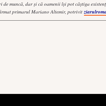
i de muncă, dar și că oamenii își pot câștiga existe
ziarulroma
afirmat primarul Mariano Altemir, potrivit