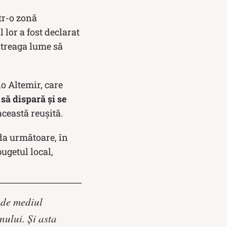
tr-o zonă
lor a fost declarat
ntreaga lume să
o Altemir, care
 să dispară și se
această reușită.
ada următoare, în
ugetul local,
nde mediul
nului. Și asta