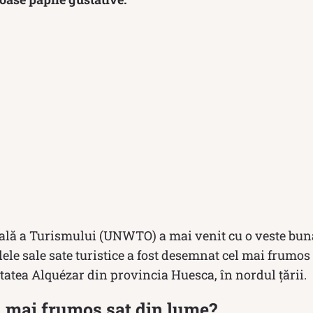
lă a Turismului (UNWTO) a mai venit cu o veste bun
ele sale sate turistice a fost desemnat cel mai frumos 
tatea Alquézar din provincia Huesca, în nordul țării.
l mai frumos sat din lume?