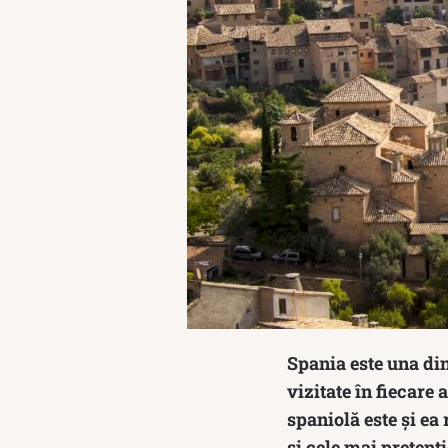
Spania este una din
vizitate în fiecare
spaniolă este și ea
și cele mai pretenț