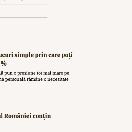
ucuri simple prin care poți
20%
nă pun o presiune tot mai mare pe
ina personală rămâne o necesitate
iul României conțin