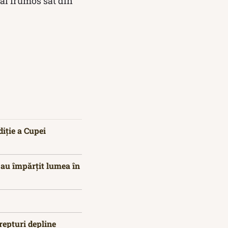
mai frumos sat din
iție a Cupei
 au împărțit lumea în
repturi depline