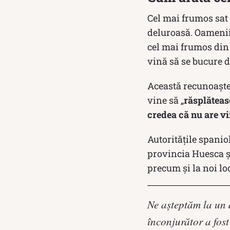
Cel mai frumos sat 
deluroasă. Oamenii 
cel mai frumos din 
vină să se bucure de
Această recunoaște
vine să „
răsplăteasc
credea că nu are vi
Autoritățile spanio
provincia Huesca și
precum și la noi l
Ne așteptăm la un a
înconjurător a fost 