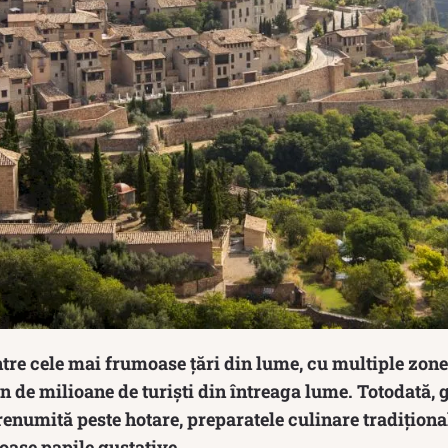
tre cele mai frumoase țări din lume, cu multiple zone 
 an de milioane de turiști din întreaga lume. Totodată
 renumită peste hotare, preparatele culinare tradițion
ioase papile gustative.