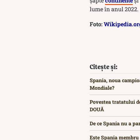
șapte
continente
și
lume în anul 2022.
Foto:
Wikipedia.or
Citește și:
Spania, noua campioan
Mondiale?
Povestea tratatului d
DOUĂ
De ce Spania nu a par
Este Spania membru al