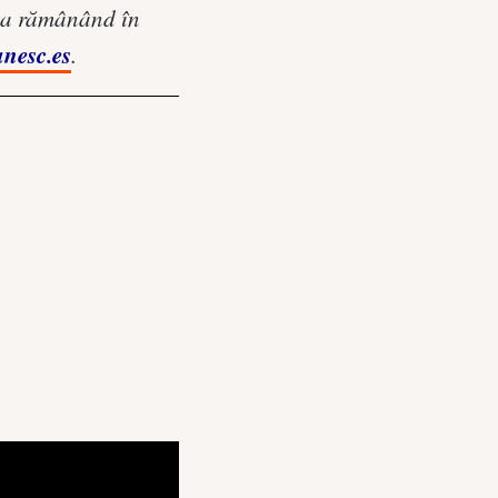
nța rămânând în
nesc.es
.