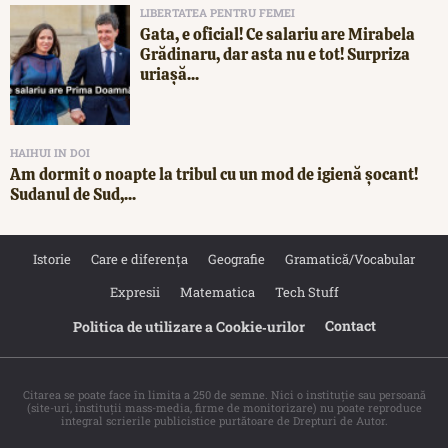
LIBERTATEA PENTRU FEMEI
Gata, e oficial! Ce salariu are Mirabela
Grădinaru, dar asta nu e tot! Surpriza
uriașă...
HAIHUI IN DOI
Am dormit o noapte la tribul cu un mod de igienă șocant!
Sudanul de Sud,...
Istorie
Care e diferența
Geografie
Gramatică/Vocabular
Expresii
Matematica
Tech Stuff
Contact
Politica de utilizare a Cookie‐urilor
Citarea se poate face în limita a 250 de semne. Nici o instituţie sau persoană
(site-uri, instituţii mass-media, firme de monitorizare) nu poate reproduce
integral scrierile publicistice purtătoare de Drepturi de Autor.