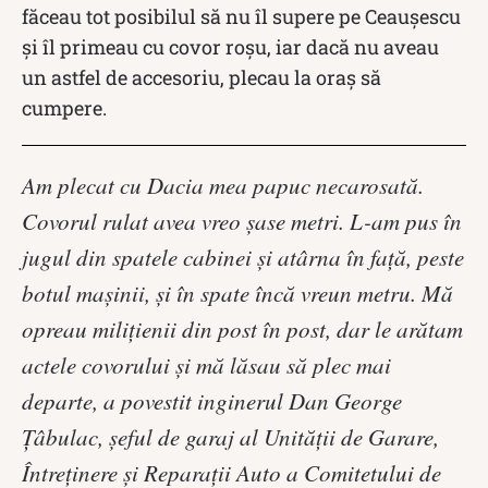
făceau tot posibilul să nu îl supere pe Ceaușescu
și îl primeau cu covor roșu, iar dacă nu aveau
un astfel de accesoriu, plecau la oraș să
cumpere.
Am plecat cu Dacia mea papuc necarosată.
Covorul rulat avea vreo şase metri. L-am pus în
jugul din spatele cabinei şi atârna în faţă, peste
botul maşinii, şi în spate încă vreun metru. Mă
opreau miliţienii din post în post, dar le arătam
actele covorului şi mă lăsau să plec mai
departe, a povestit inginerul Dan George
Ţâbulac, şeful de garaj al Unităţii de Garare,
Întreţinere şi Reparaţii Auto a Comitetului de