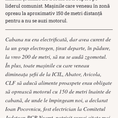
liderul comunist. Mașinile care veneau în zonă
opreau la aproximativ 150 de metri distanță
pentru a nu se auzi motorul.
Cabana nu era electrificată, dar avea curent de
la un grup electrogen, ţinut departe, în pădure,
la vreo 200 de metri, să nu se audă zgomotul.
În plus, toate maşinile cu care veneau
dimineaţa şefii de la ICIL, Abator, Avicola,
CLF să aducă alimente proaspete erau obligate
să oprească motorul cu 150 de metri înainte de
cabană, de unde le împingeam noi, a declarat
Ioan Pocovnicu, fost electrician la Comitetul
Judeţean PCR Neamţ, potrivit sursei citate mai