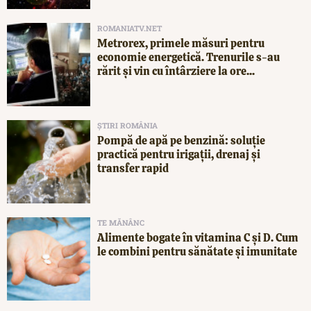
ROMANIATV.NET
Metrorex, primele măsuri pentru
economie energetică. Trenurile s-au
rărit și vin cu întârziere la ore...
ȘTIRI ROMÂNIA
Pompă de apă pe benzină: soluție
practică pentru irigații, drenaj și
transfer rapid
TE MĂNÂNC
Alimente bogate în vitamina C și D. Cum
le combini pentru sănătate și imunitate