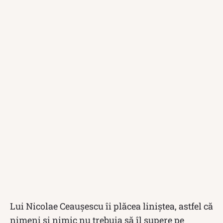
Lui Nicolae Ceaușescu îi plăcea liniștea, astfel că
nimeni și nimic nu trebuia să îl supere pe