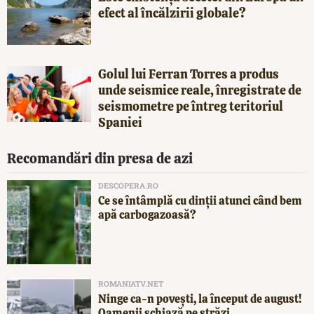
efect al încălzirii globale?
Golul lui Ferran Torres a produs
unde seismice reale, înregistrate de
seismometre pe întreg teritoriul
Spaniei
Recomandări din presa de azi
DESCOPERA.RO
Ce se întâmplă cu dinții atunci când bem
apă carbogazoasă?
ROMANIATV.NET
Ninge ca-n povești, la început de august!
Oamenii schiază pe străzi