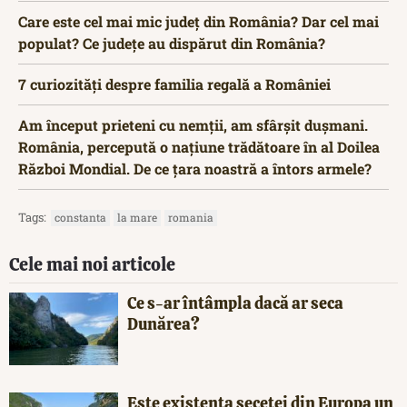
Care este cel mai mic județ din România? Dar cel mai
populat? Ce județe au dispărut din România?
7 curiozități despre familia regală a României
Am început prieteni cu nemții, am sfârșit dușmani.
România, percepută o națiune trădătoare în al Doilea
Război Mondial. De ce țara noastră a întors armele?
Tags:
constanta
la mare
romania
Cele mai noi articole
Ce s-ar întâmpla dacă ar seca
Dunărea?
Este existența secetei din Europa un