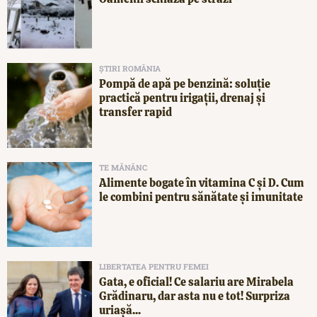
ȘTIRI ROMÂNIA
Pompă de apă pe benzină: soluție
practică pentru irigații, drenaj și
transfer rapid
TE MĂNÂNC
Alimente bogate în vitamina C și D. Cum
le combini pentru sănătate și imunitate
LIBERTATEA PENTRU FEMEI
Gata, e oficial! Ce salariu are Mirabela
Grădinaru, dar asta nu e tot! Surpriza
uriașă...