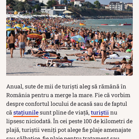
Anual, sute de mii de turiști aleg să rămână în
România pentru a merge la mare. Fie că vorbim
despre confortul locului de acasă sau de faptul
că
stațiunile
sunt pline de viață,
turiștii
nu
lipsesc niciodată. În cei peste 100 de kilometri de
plajă, turiștii veniți pot alege fie plaje amenajate
sau sălbatice, fie plaje pentru tratament sau