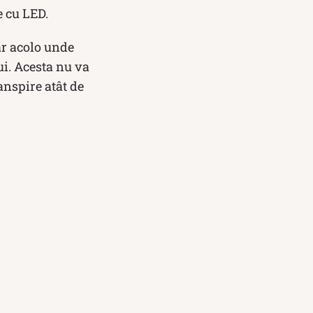
e cu LED.
iar acolo unde
ui. Acesta nu va
nspire atât de