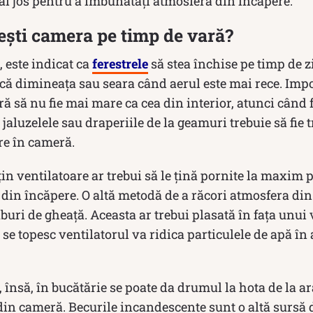
ai jos pentru a îmbunătăți atmosfera din încăpere.
ști camera pe timp de vară?
, este indicat ca
ferestrele
să stea închise pe timp de zi
acă dimineața sau seara când aerul este mai rece. Impo
ă să nu fie mai mare ca cea din interior, atunci când 
 jaluzelele sau draperiile de la geamuri trebuie să fie 
tre în cameră.
in ventilatoare ar trebui să le țină pornite la maxim p
i din încăpere. O altă metodă de a răcori atmosfera din
uburi de gheață. Aceasta ar trebui plasată în fața unui v
se topesc ventilatorul va ridica particulele de apă în 
 însă, în bucătărie se poate da drumul la hota de la a
din cameră. Becurile incandescente sunt o altă sursă 