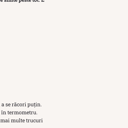
a se răcori puțin.
a în termometru.
u mai multe trucuri