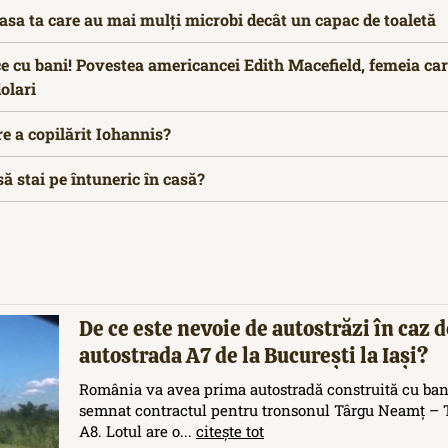
casa ta care au mai mulți microbi decât un capac de toaletă
 cu bani! Povestea americancei Edith Macefield, femeia car
olari
e a copilărit Iohannis?
să stai pe întuneric în casă?
De ce este nevoie de autostrăzi în caz d
autostrada A7 de la București la Iași?
România va avea prima autostradă construită cu ban
semnat contractul pentru tronsonul Târgu Neamț – T
A8. Lotul are o...
citește tot