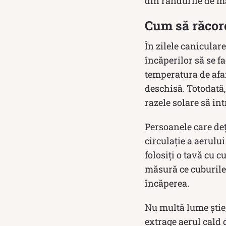
din rândurile de m
Cum să răcore
În zilele caniculare
încăperilor să se f
temperatura de afar
deschisă. Totodată,
razele solare să in
Persoanele care deț
circulație a aerulu
folosiți o tavă cu c
măsură ce cuburile 
încăperea.
Nu multă lume știe,
extrage aerul cald 