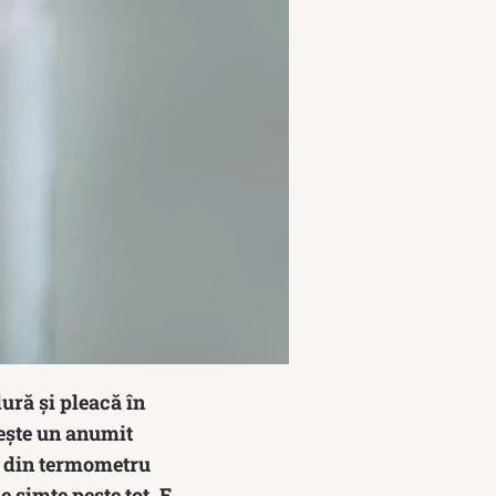
ură și pleacă în
ește un anumit
e din termometru
e simte peste tot. E