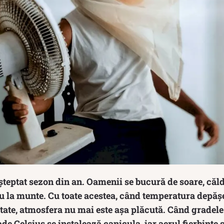
șteptat sezon din an. Oamenii se bucură de soare, căld
u la munte. Cu toate acestea, când temperatura depăș
itate, atmosfera nu mai este așa plăcută. Când gradel
de Celsius se instalează canicula, iar aerul fierbinte s