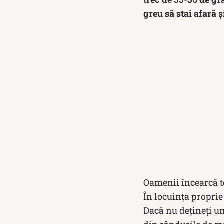
greu să stai afară ș
Oamenii încearcă to
În locuința propri
Dacă nu dețineți un