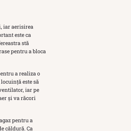
, iar aerisirea
rtant este ca
fereastra stă
trase pentru a bloca
entru a realiza o
 locuință este să
entilator, iar pe
aer și va răcori
ragaz pentru a
de căldură. Ca