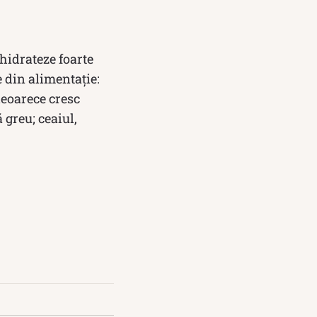
hidrateze foarte
e din alimentație:
deoarece cresc
 greu; ceaiul,