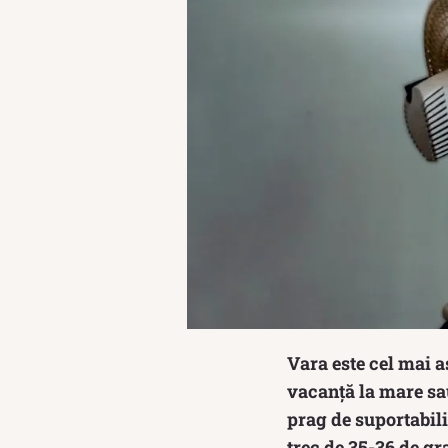
Vara este cel mai a
vacanță la mare sa
prag de suportabil
trec de 35-36 de gra