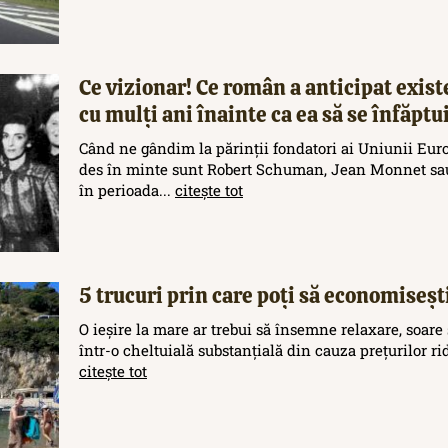
Ce vizionar! Ce român a anticipat exis
cu mulți ani înainte ca ea să se înfăptu
Când ne gândim la părinții fondatori ai Uniunii Eur
des în minte sunt Robert Schuman, Jean Monnet sau
în perioada...
citește tot
5 trucuri prin care poți să economisești
O ieșire la mare ar trebui să însemne relaxare, soare 
într-o cheltuială substanțială din cauza prețurilor rid
citește tot