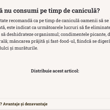
ă nu consumi pe timp de caniculă?
ătate recomandă ca pe timp de caniculă oamenii să se 
tă, este indicat ca următoarele lucruri să fie eliminat
de să deshidrateze organismul; condimentele picante, 
lă; mâncarea prăjită şi fast-food-ul, fiindcă se digeră
dulci și murăturile.
Distribuie acest articol:
 Avantaje și dezavantaje