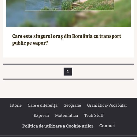
Care este singurul oraș din România cu transport
public pe vapor?
1
Istorie
Care e diferența
Geografie
Gramatică/Vocabular
Expresii
Matematica
Tech Stuff
Contact
Politica de utilizare a Cookie‐urilor