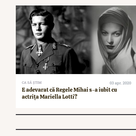
CA SĂ ȘTIM
03 apr. 2020
E adevarat că Regele Mihai s-a iubit cu
actrița Mariella Lotti?