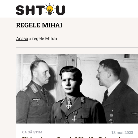
REGELE MIHAI
Acasa
»
regele Mihai
CA SĂ ȘTIM
18 mai 2023