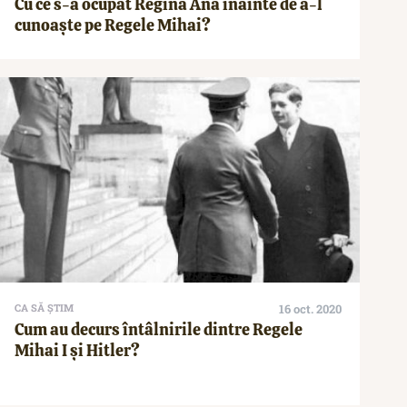
Cu ce s-a ocupat Regina Ana înainte de a-l
cunoaște pe Regele Mihai?
CA SĂ ȘTIM
16 oct. 2020
Cum au decurs întâlnirile dintre Regele
Mihai I și Hitler?