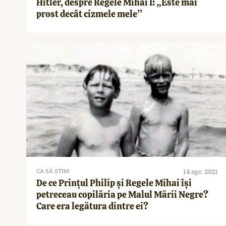
Hitler, despre Regele Mihai I: „Este mai
prost decât cizmele mele”
CA SĂ ȘTIM
14 apr. 2021
De ce Prințul Philip și Regele Mihai își
petreceau copilăria pe Malul Mării Negre?
Care era legătura dintre ei?