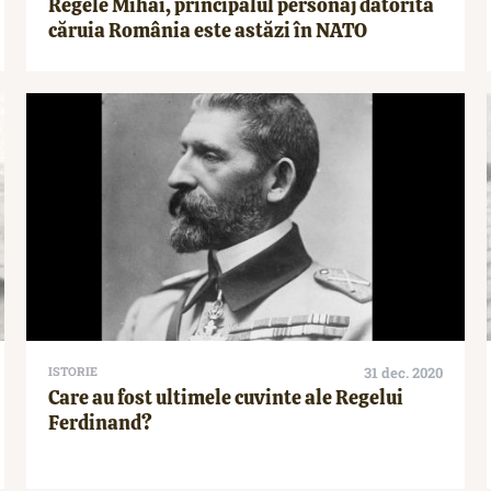
Regele Mihai, principalul personaj datorită
căruia România este astăzi în NATO
ISTORIE
31 dec. 2020
Care au fost ultimele cuvinte ale Regelui
Ferdinand?