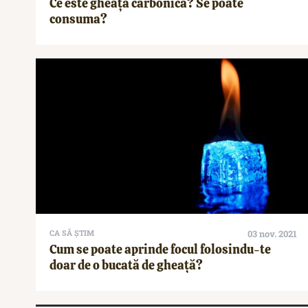
Ce este gheața carbonică? Se poate
consuma?
CA SĂ ȘTIM
03 nov. 2021
Cum se poate aprinde focul folosindu-te
doar de o bucată de gheață?