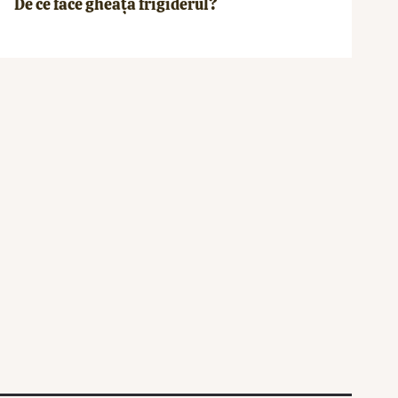
De ce face gheață frigiderul?