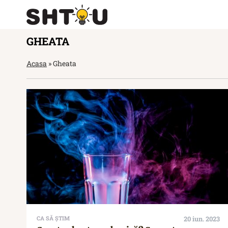
GHEATA
Acasa
»
Gheata
CA SĂ ȘTIM
20 iun. 2023