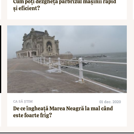
Cum poți dezgheța parbrizul mașinii rapid
și eficient?
CA SĂ ȘTIM
01 dec. 2020
De ce îngheață Marea Neagră la mal când
este foarte frig?