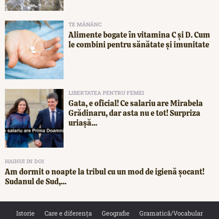
TE MĂNÂNC
Alimente bogate în vitamina C și D. Cum
le combini pentru sănătate și imunitate
LIBERTATEA PENTRU FEMEI
Gata, e oficial! Ce salariu are Mirabela
Grădinaru, dar asta nu e tot! Surpriza
uriașă...
HAIHUI IN DOI
Am dormit o noapte la tribul cu un mod de igienă șocant!
Sudanul de Sud,...
Istorie
Care e diferența
Geografie
Gramatică/Vocabular