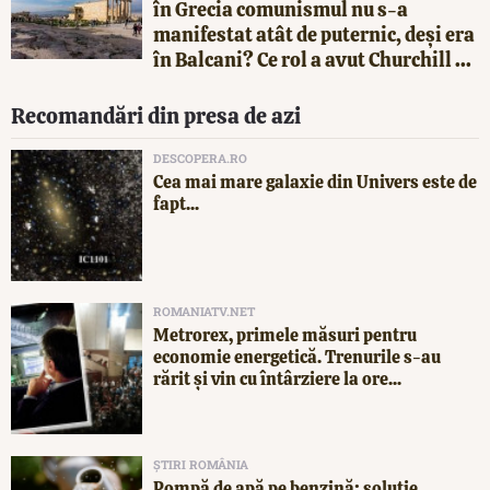
în Grecia comunismul nu s-a
manifestat atât de puternic, deși era
în Balcani? Ce rol a avut Churchill ...
Recomandări din presa de azi
DESCOPERA.RO
Cea mai mare galaxie din Univers este de
fapt...
ROMANIATV.NET
Metrorex, primele măsuri pentru
economie energetică. Trenurile s-au
rărit și vin cu întârziere la ore...
ȘTIRI ROMÂNIA
Pompă de apă pe benzină: soluție