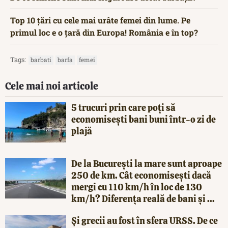
Top 10 țări cu cele mai urâte femei din lume. Pe
primul loc e o țară din Europa! România e în top?
Tags:
barbati
barfa
femei
Cele mai noi articole
5 trucuri prin care poți să
economisești bani buni într-o zi de
plajă
De la București la mare sunt aproape
250 de km. Cât economisești dacă
mergi cu 110 km/h în loc de 130
km/h? Diferența reală de bani și ...
Și grecii au fost în sfera URSS. De ce