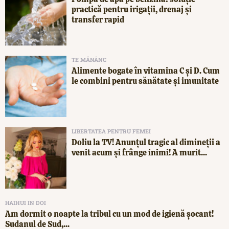
practică pentru irigații, drenaj și
transfer rapid
TE MĂNÂNC
Alimente bogate în vitamina C și D. Cum
le combini pentru sănătate și imunitate
LIBERTATEA PENTRU FEMEI
Doliu la TV! Anunțul tragic al dimineții a
venit acum și frânge inimi! A murit...
HAIHUI IN DOI
Am dormit o noapte la tribul cu un mod de igienă șocant!
Sudanul de Sud,...