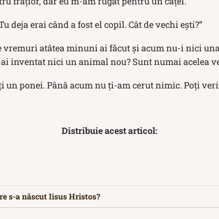
ru frățior, dar eu m-am rugat pentru un cățel.”
u deja erai când a fost el copil. Cât de vechi ești?”
 vremuri atâtea minuni ai făcut și acum nu-i nici una
-ai inventat nici un animal nou? Sunt numai acelea ve
ți un ponei. Până acum nu ți-am cerut nimic. Poți verif
Distribuie acest articol:
re s-a născut Iisus Hristos?