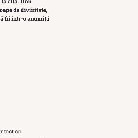
la alta. Unii
oape de divinitate,
ă fii într-o anumită
ontact cu