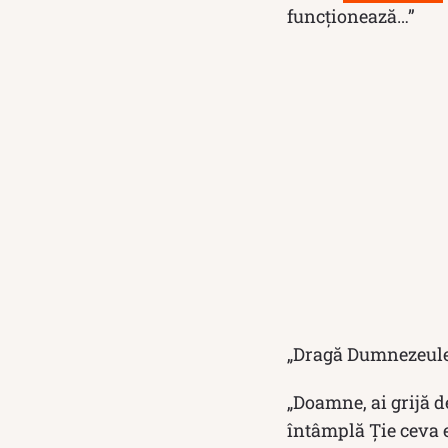
funcționează…”
„Dragă Dumnezeule! 
„Doamne, ai grijă d
întâmplă Ție ceva e