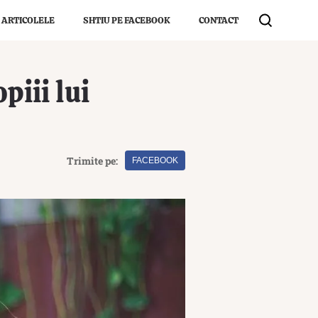
 ARTICOLELE
SHTIU PE FACEBOOK
CONTACT
piii lui
Trimite pe:
FACEBOOK