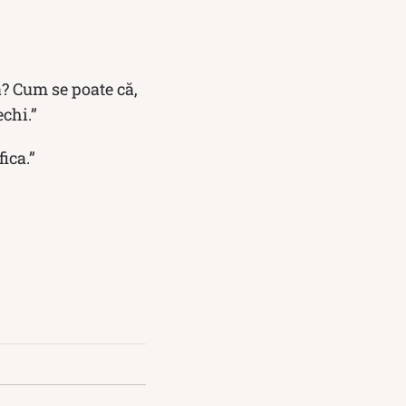
? Cum se poate că,
chi.”
ica.”