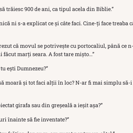
 trăiesc 900 de ani, ca tipul acela din Biblie.”
că ni s-a explicat ce și câte faci. Cine-ți face treaba c
crezut că movul se potrivește cu portocaliul, până ce
i făcut marți seara. A fost tare mișto…”
ă tu ești Dumnezeu?”
ă moară și tot faci alţii în loc? N-ar fi mai simplu să-i
iectat girafa sau din greșeală a ieșit așa?”
uri înainte să fie inventate?”