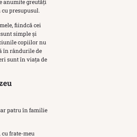
te anumite greutăți
a cu presupusul.
mele, fiindcă cei
a sunt simple și
iunile copiilor nu
ă în rândurile de
eri sunt în viața de
ezeu
ar patru în familie
, cu frate-meu