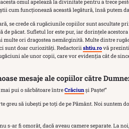
acesta omul apelează la divinitate pentru a trece pes
 știi cum funcționează această legătură, însă putem d
ră, se crede că rugăciunile copiilor sunt ascultate pri
ă de păcat. Sufletul lor este pur, iar dorințele acestor
i multe ori dragostea nemărginită. Multe dintre rugăc
ci sunt doar curiozități. Redactorii
shtiu.ro
vă prezint
ugăciuni ale unor copii, care vor evidenția cât de sinc
moase mesaje ale copiilor către Dumn
 mai pui o sărbătoare între
Crăciun
şi Paște!”
rte greu să iubești pe toţi de pe Pământ. Noi suntem do
nu s-ar fi omorât, dacă aveau camere separate. La noi