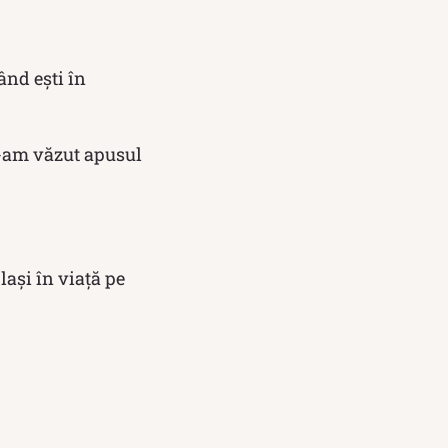
ând ești în
 n-am văzut apusul
 lași în viață pe