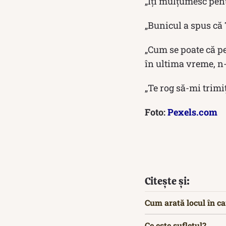
„Îți mulțumesc pent
„Bunicul a spus că T
„Cum se poate că pe
în ultima vreme, n
„Te rog să-mi trimi
Foto:
Pexels.com
Citește și:
Cum arată locul în ca
Ce este sufletul?