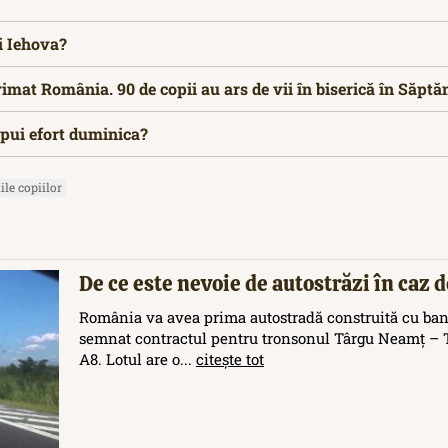
ui Iehova?
rimat România. 90 de copii au ars de vii în biserică în Săp
epui efort duminica?
ile copiilor
De ce este nevoie de autostrăzi în caz 
România va avea prima autostradă construită cu ban
semnat contractul pentru tronsonul Târgu Neamț – T
A8. Lotul are o...
citește tot