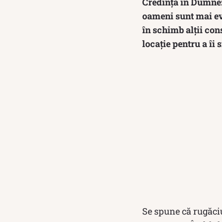
Credința în Dumneze
oameni sunt mai evl
în schimb alții con
locație pentru a îi 
Se spune că rugăciu