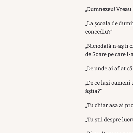
„Dumnezeu! Vreau să
„La școala de dumini
concediu?”
„Niciodată n-aș fi 
de Soare pe care l-a
„De unde ai aflat c
„De ce lași oameni s
ăștia?”
„Tu chiar asa ai pro
„Tu știi despre lucr