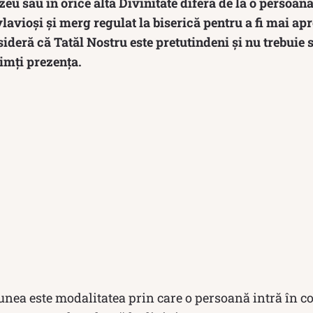
u sau în orice altă Divinitate diferă de la o persoană 
avioși și merg regulat la biserică pentru a fi mai apr
sideră că Tatăl Nostru este pretutindeni și nu trebuie s
simți prezența.
nea este modalitatea prin care o persoană intră în c