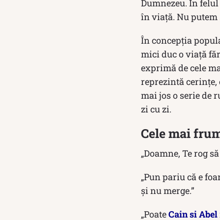
Dumnezeu. În felul 
în viață. Nu putem
În concepția popula
mici duc o viață făr
exprimă de cele ma
reprezintă cerințe, 
mai jos o serie de r
zi cu zi.
Cele mai fru
„Doamne, Te rog să
„Pun pariu că e foa
și nu merge.”
„Poate
Cain si Abel