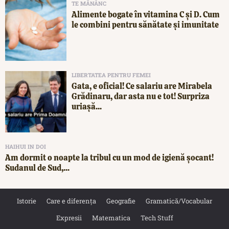
TE MĂNÂNC
Alimente bogate în vitamina C și D. Cum
le combini pentru sănătate și imunitate
LIBERTATEA PENTRU FEMEI
Gata, e oficial! Ce salariu are Mirabela
Grădinaru, dar asta nu e tot! Surpriza
uriașă...
HAIHUI IN DOI
Am dormit o noapte la tribul cu un mod de igienă șocant!
Sudanul de Sud,...
Istorie
Care e diferența
Geografie
Gramatică/Vocabular
Expresii
Matematica
Tech Stuff