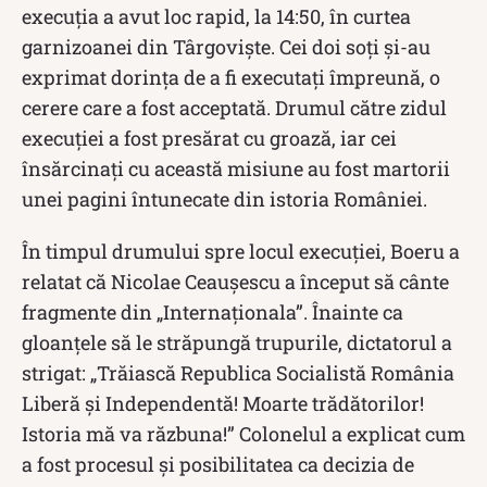
execuția a avut loc rapid, la 14:50, în curtea
garnizoanei din Târgoviște. Cei doi soți și-au
exprimat dorința de a fi executați împreună, o
cerere care a fost acceptată. Drumul către zidul
execuției a fost presărat cu groază, iar cei
însărcinați cu această misiune au fost martorii
unei pagini întunecate din istoria României.
În timpul drumului spre locul execuției, Boeru a
relatat că Nicolae Ceaușescu a început să cânte
fragmente din „Internaționala”. Înainte ca
gloanțele să le străpungă trupurile, dictatorul a
strigat: „Trăiască Republica Socialistă România
Liberă și Independentă! Moarte trădătorilor!
Istoria mă va răzbuna!” Colonelul a explicat cum
a fost procesul și posibilitatea ca decizia de