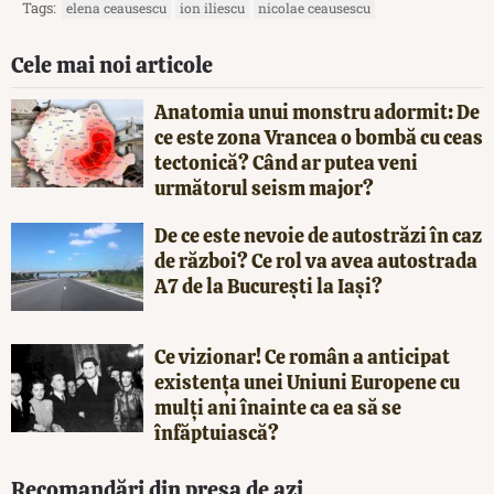
Tags:
elena ceausescu
ion iliescu
nicolae ceausescu
Cele mai noi articole
Anatomia unui monstru adormit: De
ce este zona Vrancea o bombă cu ceas
tectonică? Când ar putea veni
următorul seism major?
De ce este nevoie de autostrăzi în caz
de război? Ce rol va avea autostrada
A7 de la București la Iași?
Ce vizionar! Ce român a anticipat
existența unei Uniuni Europene cu
mulți ani înainte ca ea să se
înfăptuiască?
Recomandări din presa de azi