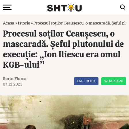
Acasa
»
Istorie
»
Procesul soților Ceaușescu, o mascaradă. Șeful plut
Procesul soților Ceaușescu, o
mascaradă. Șeful plutonului de
execuție: „Ion Iliescu era omul
KGB-ului”
Sorin Florea
FACEBOOK
WHATSAPP
07.12.2023