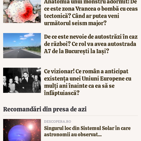
Anatomia unui monstru adormit: De
ce este zona Vrancea o bombă cu ceas
tectonică? Când ar putea veni
următorul seism major?
De ce este nevoie de autostrăzi în caz
de război? Ce rol va avea autostrada
A7 de la București la Iași?
Ce vizionar! Ce român a anticipat
existența unei Uniuni Europene cu
mulți ani înainte ca ea să se
înfăptuiască?
Recomandări din presa de azi
DESCOPERA.RO
Singurul loc din Sistemul Solar în care
astronomii au observat...