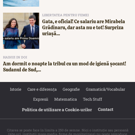
LIBERTATEA PENTRU FEMEI
Gata, e oficial! Ce salariu are Mirabela
Grădinaru, dar asta nu e tot! Surpriza
uriașă...
HAIHUI IN DOI
Am dormit o noapte la tribul cu un mod de igienă șocant!
Sudanul de Sud,...
Istorie
Care e diferența
Geografie
Gramatică/Vocabular
Expresii
Matematica
Tech Stuff
Contact
Politica de utilizare a Cookie‐urilor
Citarea se poate face în limita a 250 de semne. Nici o instituţie sau persoană
(site-uri, instituţii mass-media, firme de monitorizare) nu poate reproduce