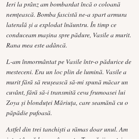
Ieri la prânz am bombardat încă o coloană
nemţească. Bomba fascistă ne-a spart armura
laterală şi a explodat înăuntru. În timp ce
conduceam maşina spre pădure, Vasile a murit.
Rana mea este adâncă.
L-am înmormântat pe Vasile într-o pădurice de
mesteceni. Era un loc plin de lumină. Vasile a
murit fără să reuşească să-mi spună măcar un
cuvânt, fără să-i transmită ceva frumoasei lui
Zoya şi blonduţei Măriuţa, care seamănă cu o
păpădie pufoasă.
Astfel din trei tanchişti a rămas doar unul. Am