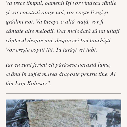
Va trece timpul, oamenii îşi vor vindeca rănile
şi vor construi oraşe noi, vor creşte livezi şi
grădini noi. Va începe o altă viaţă, vor fi
cântate alte melodii. Dar niciodată să nu uitaţi
cântecul despre noi, despre cei trei tanchişti.
Vor creşte copiii tăi. Tu iarăşi vei iubi.
Iar eu sunt fericit că părăsesc această lume,
având în suflet marea dragoste pentru tine. Al
tău Ivan Kolosov”.