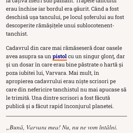
la câțiva metri sub pământ. Trapele tancului
erau închise iar bordul era găurit. Când a fost
deschisă ușa tancului, pe locul şoferului au fost
descoperite rămăşiţele unui sublocotenent-
tanchist.
Cadavrul din care mai rămăseseră doar oasele
avea asupra sa un
pistol
cu un singur glonţ, dar
şi un dosar în care erau bine păstrate o hartă și
poza iubitei lui, Varvara. Mai mult, în
apropierea cadavrului erau nişte scrisori pe
care din nefericire tanchistul nu mai apucase să
le trimită. Una dintre scrisori a fost făcută
publică și a făcut rapid înconjurul planetei.
„Bună, Varvara mea! Nu, nu ne vom întâlni.