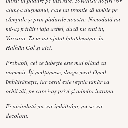
intrat în pădure pe înserate. Tovarăşii noştri vor
alunga duşmanul, care nu trebuie să umble pe
câmpiile şi prin pădurile noastre. Niciodată nu
mi-aş fi trăit viaţa astfel, dacă nu erai tu,
Varvara. Tu m-au ajutat întotdeauna: la
Halhân Gol şi aici.
Probabil, cel ce iubeşte este mai blând cu
oamenii. Îţi mulţumesc, draga mea! Omul
îmbătrâneşte, iar cerul este veşnic tânăr ca
ochii tăi, pe care i-aş privi şi admira întruna.
Ei niciodată nu vor îmbătrâni, nu se vor
decolora.