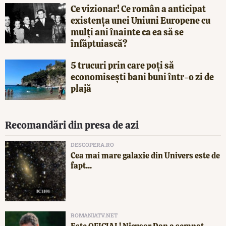
Ce vizionar! Ce român a anticipat
existența unei Uniuni Europene cu
mulți ani înainte ca ea să se
înfăptuiască?
5 trucuri prin care poți să
economisești bani buni într-o zi de
plajă
Recomandări din presa de azi
DESCOPERA.RO
Cea mai mare galaxie din Univers este de
fapt...
ROMANIATV.NET