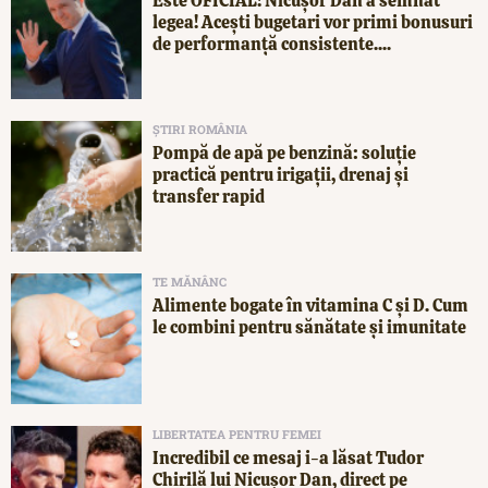
Este OFICIAL! Nicușor Dan a semnat
legea! Acești bugetari vor primi bonusuri
de performanță consistente....
ȘTIRI ROMÂNIA
Pompă de apă pe benzină: soluție
practică pentru irigații, drenaj și
transfer rapid
TE MĂNÂNC
Alimente bogate în vitamina C și D. Cum
le combini pentru sănătate și imunitate
LIBERTATEA PENTRU FEMEI
Incredibil ce mesaj i-a lăsat Tudor
Chirilă lui Nicușor Dan, direct pe