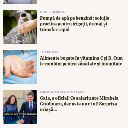
ȘTIRI ROMÂNIA
Pompă de apă pe benzină: soluție
practică pentru irigații, drenaj și
transfer rapid
TE MĂNÂNC
Alimente bogate în vitamina C și D. Cum
le combini pentru sănătate și imunitate
LIBERTATEA PENTRU FEMEI
Gata, e oficial! Ce salariu are Mirabela
Grădinaru, dar asta nu e tot! Surpriza
uriașă...