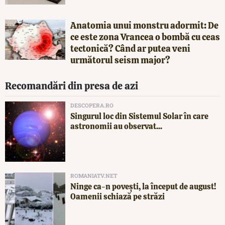
Anatomia unui monstru adormit: De
ce este zona Vrancea o bombă cu ceas
tectonică? Când ar putea veni
următorul seism major?
Recomandări din presa de azi
DESCOPERA.RO
Singurul loc din Sistemul Solar în care
astronomii au observat...
ROMANIATV.NET
Ninge ca-n povești, la început de august!
Oamenii schiază pe străzi