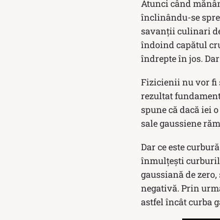
Atunci când mănânci
înclinându-se spre
savanții culinari d
îndoind capătul cru
îndrepte în jos. Dar
Fizicienii nu vor fi
rezultat fundament
spune că dacă iei o 
sale gaussiene răm
Dar ce este curbură
înmulțești curburile
gaussiană de zero, 
negativă. Prin urma
astfel încât curba 