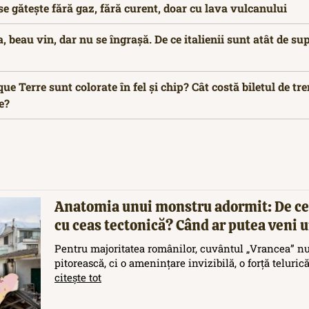
se gătește fără gaz, fără curent, doar cu lava vulcanului
 beau vin, dar nu se îngrașă. De ce italienii sunt atât de su
que Terre sunt colorate în fel și chip? Cât costă biletul de tr
e?
Anatomia unui monstru adormit: De ce
cu ceas tectonică? Când ar putea veni
Pentru majoritatea românilor, cuvântul „Vrancea” nu
pitorească, ci o amenințare invizibilă, o forță teluric
citește tot