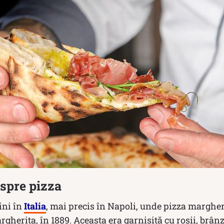
espre pizza
ini în
Italia
, mai precis în Napoli, unde pizza margheri
gherita, în 1889. Aceasta era garnisită cu roșii, brân