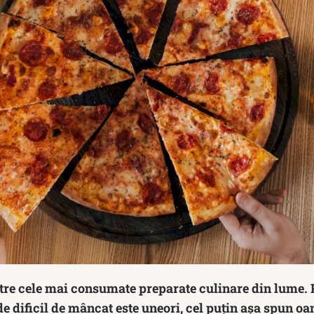
tre cele mai consumate preparate culinare din lume. P
de dificil de mâncat este uneori, cel puțin așa spun oa