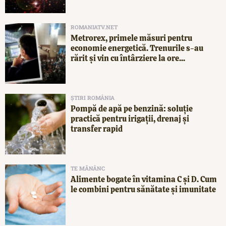
ROMANIATV.NET
Metrorex, primele măsuri pentru
economie energetică. Trenurile s-au
rărit și vin cu întârziere la ore...
ȘTIRI ROMÂNIA
Pompă de apă pe benzină: soluție
practică pentru irigații, drenaj și
transfer rapid
TE MĂNÂNC
Alimente bogate în vitamina C și D. Cum
le combini pentru sănătate și imunitate