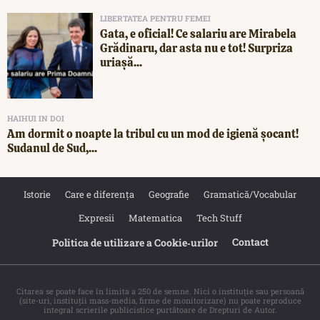
LIBERTATEA PENTRU FEMEI
Gata, e oficial! Ce salariu are Mirabela
Grădinaru, dar asta nu e tot! Surpriza
uriașă...
HAIHUI IN DOI
Am dormit o noapte la tribul cu un mod de igienă șocant!
Sudanul de Sud,...
Istorie
Care e diferența
Geografie
Gramatică/Vocabular
Expresii
Matematica
Tech Stuff
Contact
Politica de utilizare a Cookie‐urilor
Citarea se poate face în limita a 250 de semne. Nici o instituţie sau persoană
(site-uri, instituţii mass-media, firme de monitorizare) nu poate reproduce
integral scrierile publicistice purtătoare de Drepturi de Autor.