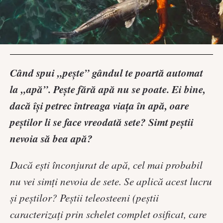
Când spui „pește” gândul te poartă automat
la „apă”. Pește fără apă nu se poate. Ei bine,
dacă își petrec întreaga viața în apă, oare
peștilor li se face vreodată sete? Simt peștii
nevoia să bea apă?
Dacă ești înconjurat de apă, cel mai probabil
nu vei simți nevoia de sete. Se aplică acest lucru
și peștilor? Peștii teleosteeni (peștii
caracterizați prin schelet complet osificat, care