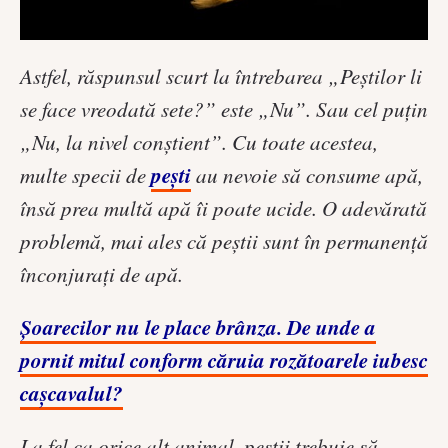
Astfel, răspunsul scurt la întrebarea „Peștilor li
se face vreodată sete?” este „Nu”. Sau cel puțin
„Nu, la nivel conștient”. Cu toate acestea,
pești
multe specii de
au nevoie să consume apă,
însă prea multă apă îi poate ucide. O adevărată
problemă, mai ales că peștii sunt în permanență
înconjurați de apă.
Șoarecilor nu le place brânza. De unde a
pornit mitul conform căruia rozătoarele iubesc
cașcavalul?
La fel ca orice alt animal, peștii trebuie să