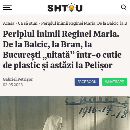
Acasa
»
Ca să știm
»
Periplul inimii Reginei Maria. De la Balcic, la Bra
Periplul inimii Reginei Maria.
De la Balcic, la Bran, la
București „uitată” într-o cutie
de plastic și astăzi la Pelișor
Gabriel Petrișor
FACEBOOK
WHATSAPP
03.05.2023