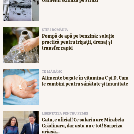
Oamenii schiază pe străzi
ȘTIRI ROMÂNIA
Pompă de apă pe benzină: soluție
practică pentru irigații, drenaj și
transfer rapid
TE MĂNÂNC
Alimente bogate în vitamina C și D. Cum
le combini pentru sănătate și imunitate
LIBERTATEA PENTRU FEMEI
Gata, e oficial! Ce salariu are Mirabela
Grădinaru, dar asta nu e tot! Surpriza
uriașă...