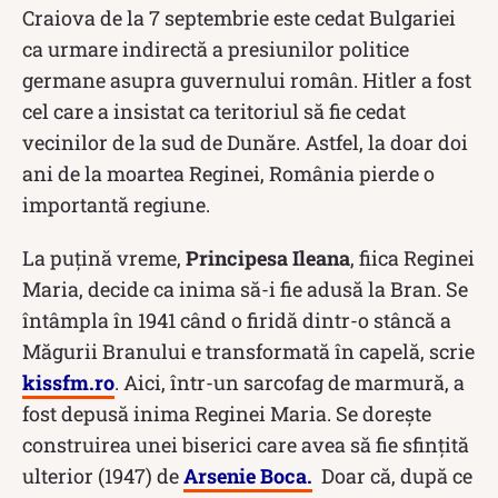
Craiova de la 7 septembrie este cedat Bulgariei
ca urmare indirectă a presiunilor politice
germane asupra guvernului român. Hitler a fost
cel care a insistat ca teritoriul să fie cedat
vecinilor de la sud de Dunăre. Astfel, la doar doi
ani de la moartea Reginei, România pierde o
importantă regiune.
La puțină vreme,
Principesa Ileana
, fiica Reginei
Maria, decide ca inima să-i fie adusă la Bran. Se
întâmpla în 1941 când o firidă dintr-o stâncă a
Măgurii Branului e transformată în capelă, scrie
kissfm.ro
. Aici, într-un sarcofag de marmură, a
fost depusă inima Reginei Maria. Se dorește
construirea unei biserici care avea să fie sfințită
ulterior (1947) de
Arsenie Boca.
Doar că, după ce