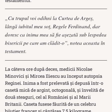
testamentul.
„Cu trupul voi odihni la Curtea de Argeș,
lângă iubitul meu soț, Regele Ferdinand, dar
doresc ca inima mea să fie așezată sub lespedea
bisericii pe care am clădit-o”, notea aceasta în
testament.
La câteva ore după deces, medicii Nicolae
Minovici și Mircea Iliescu au început autopsia
Reginei. Inima a fost prelevată și depusă într-o
casetă mică de argint, octogonală, și învelită de
două steaguri, cel al României și al Marii
Britanii. Caseta fusese făurită de un celebru
bijutier francez și cântărea 7.5 kilograme.