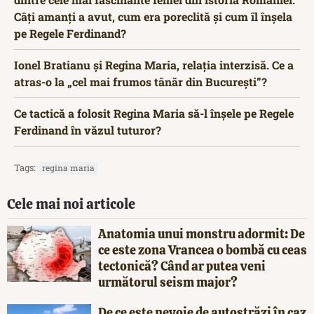
Câți amanți a avut, cum era poreclită și cum îl înșela
pe Regele Ferdinand?
Ionel Bratianu și Regina Maria, relația interzisă. Ce a
atras-o la „cel mai frumos tânăr din București”?
Ce tactică a folosit Regina Maria să-l înșele pe Regele
Ferdinand în văzul tuturor?
Tags:
regina maria
Cele mai noi articole
Anatomia unui monstru adormit: De
ce este zona Vrancea o bombă cu ceas
tectonică? Când ar putea veni
următorul seism major?
De ce este nevoie de autostrăzi în caz