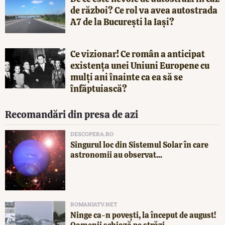
de război? Ce rol va avea autostrada
A7 de la București la Iași?
Ce vizionar! Ce român a anticipat
existența unei Uniuni Europene cu
mulți ani înainte ca ea să se
înfăptuiască?
Recomandări din presa de azi
DESCOPERA.RO
Singurul loc din Sistemul Solar în care
astronomii au observat...
ROMANIATV.NET
Ninge ca-n povești, la început de august!