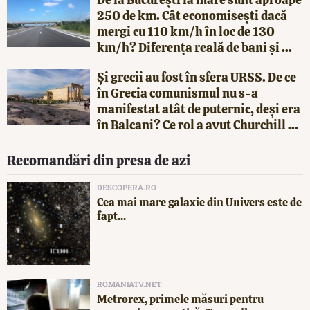
250 de km. Cât economisești dacă
mergi cu 110 km/h în loc de 130
km/h? Diferența reală de bani și ...
Și grecii au fost în sfera URSS. De ce
în Grecia comunismul nu s-a
manifestat atât de puternic, deși era
în Balcani? Ce rol a avut Churchill ...
Recomandări din presa de azi
DESCOPERA.RO
Cea mai mare galaxie din Univers este de
fapt...
ROMANIATV.NET
Metrorex, primele măsuri pentru