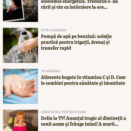
economie energetică. Trenurile s-au
rărit și vin cu întârziere la ore...
ȘTIRI ROMÂNIA
Pompă de apă pe benzină: soluție
practică pentru irigații, drenaj și
transfer rapid
TE MĂNÂNC
Alimente bogate în vitamina C și D. Cum
le combini pentru sănătate și imunitate
LIBERTATEA PENTRU FEMEI
Doliu la TV! Anunțul tragic al dimineții a
venit acum și frânge inimi! A murit...