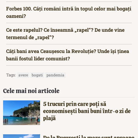
Forbes 100. Câți români intră în topul celor mai bogați
oameni?
Ce este rapelul? Ce înseamnă „rapel”? De unde vine
termenul de „rapel”?
Câți bani avea Ceaușescu la Revoluție? Unde își ținea
banii fostul lider comunist?
Tags:
avere
bogati
pandemia
Cele mai noi articole
5 trucuri prin care poți să
economisești bani buni într-o zi de
plajă
De la București la mare sunt aproape